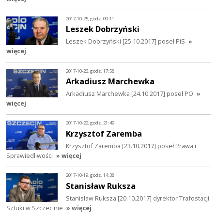
2017-10-25, godz. 09:11
Leszek Dobrzyński
Leszek Dobrzyński [25.10.2017] poseł PiS
»
więcej
2017-10-23, godz. 17:58
Arkadiusz Marchewka
Arkadiusz Marchewka [24.10.2017] poseł PO
»
więcej
2017-10-22, godz. 21:49
Krzysztof Zaremba
Krzysztof Zaremba [23.10.2017] poseł Prawa i
Sprawiedliwości
» więcej
2017-10-19, godz. 14:38
Stanisław Ruksza
Stanisław Ruksza [20.10.2017] dyrektor Trafostacji
Sztuki w Szczecinie
» więcej