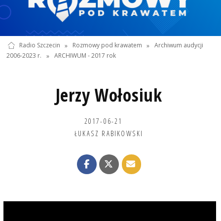
Radio Szczecin
»
Rozmowy pod krawatem
»
Archiwum audycji
2006-2023 r.
»
ARCHIWUM - 2017 rok
Jerzy Wołosiuk
2017-06-21
ŁUKASZ RABIKOWSKI