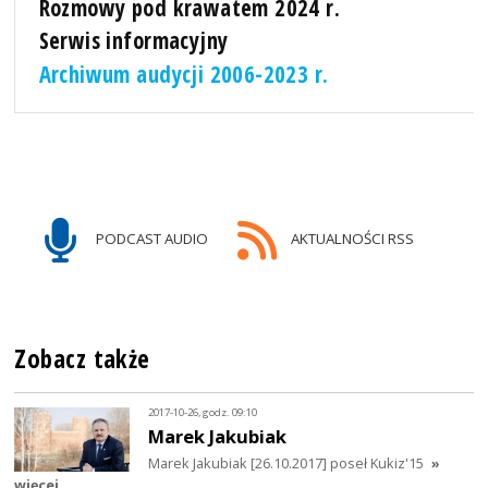
Rozmowy pod krawatem 2024 r.
Serwis informacyjny
Archiwum audycji 2006-2023 r.
PODCAST AUDIO
AKTUALNOŚCI RSS
Zobacz także
2017-10-26, godz. 09:10
Marek Jakubiak
Marek Jakubiak [26.10.2017] poseł Kukiz'15
»
więcej