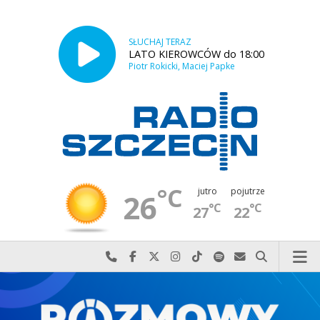
SŁUCHAJ TERAZ
LATO KIEROWCÓW do 18:00
Piotr Rokicki, Maciej Papke
°C
jutro
pojutrze
26
°C
°C
27
22
Najlepiej po prostu do nas zadzwoń
Odwiedź nas na Facebook-u
Odwiedź nas na X
Odwiedź nas na Instagram-ie
Odwiedź nas na TikTok-u
Szukaj nas na Spotify
Wyślij do nas w
Szukaj