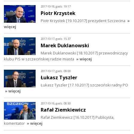
2017-10-18, godz. 19:17
Piotr Krzystek
Piotr Krzystek [19.10.2017] prezydent Szczecina
»
więcej
2017-10-17, godz. 15:37
Marek Duklanowski
Marek Duklanowski [18.10.2017] przewodniczący
klubu PiS w szczecińskiej radzie miasta
» więcej
2017-10-17, godz. 09:00
Łukasz Tyszler
Łukasz Tyszler [17.10.2017] szczeciński radny PO
» więcej
2017-10-16, godz. 08:50
Rafał Ziemkiewicz
Rafał Ziemkiewicz [16.10.2017] Publicysta,
komentator
» więcej