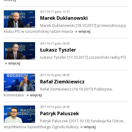
2017-10-17, godz. 15:37
Marek Duklanowski
Marek Duklanowski [18.10.2017] przewodniczący
klubu PiS w szczecińskiej radzie miasta
» więcej
2017-10-17, godz. 09:00
Łukasz Tyszler
Łukasz Tyszler [17.10.2017] szczeciński radny PO
» więcej
2017-10-16, godz. 08:50
Rafał Ziemkiewicz
Rafał Ziemkiewicz [16.10.2017] Publicysta,
komentator
» więcej
2017-10-13, godz. 08:58
Patryk Paluszek
Patryk Paluszek [2017.10.13] fundacja Na Odrze,
współtwórca Sąsiedzkiego Ogrodu Kultury
» więcej