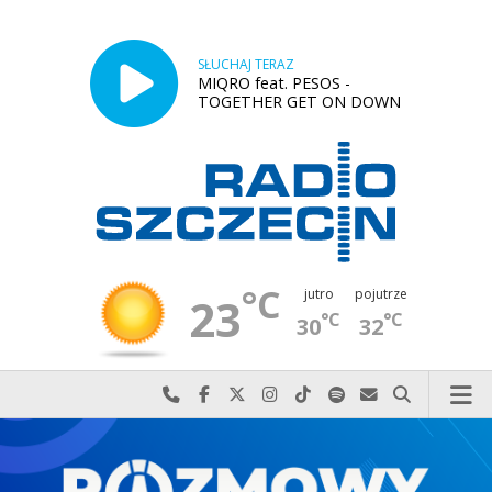
SŁUCHAJ TERAZ
MIQRO feat. PESOS -
TOGETHER GET ON DOWN
°C
jutro
pojutrze
23
°C
°C
30
32
Najlepiej po prostu do nas zadzwoń
Odwiedź nas na Facebook-u
Odwiedź nas na X
Odwiedź nas na Instagram-ie
Odwiedź nas na TikTok-u
Szukaj nas na Spotify
Wyślij do nas w
Szukaj