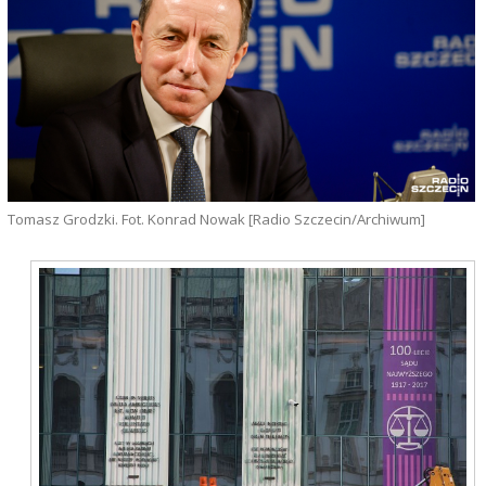
Tomasz Grodzki. Fot. Konrad Nowak [Radio Szczecin/Archiwum]