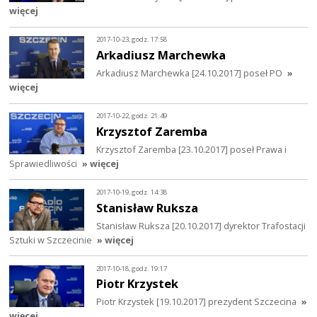
więcej
2017-10-23, godz. 17:58
Arkadiusz Marchewka
Arkadiusz Marchewka [24.10.2017] poseł PO
»
więcej
2017-10-22, godz. 21:49
Krzysztof Zaremba
Krzysztof Zaremba [23.10.2017] poseł Prawa i
Sprawiedliwości
» więcej
2017-10-19, godz. 14:38
Stanisław Ruksza
Stanisław Ruksza [20.10.2017] dyrektor Trafostacji
Sztuki w Szczecinie
» więcej
2017-10-18, godz. 19:17
Piotr Krzystek
Piotr Krzystek [19.10.2017] prezydent Szczecina
»
więcej