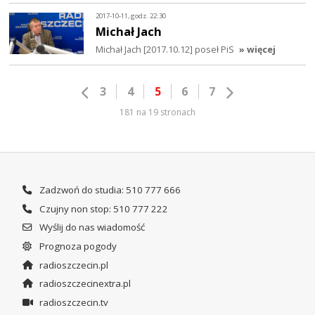
2017-10-11, godz. 22:30
Michał Jach
Michał Jach [2017.10.12] poseł PiS
» więcej
3
4
5
6
7
181 na 19 stronach
Zadzwoń do studia: 510 777 666
Czujny non stop: 510 777 222
Wyślij do nas wiadomość
Prognoza pogody
radioszczecin.pl
radioszczecinextra.pl
radioszczecin.tv