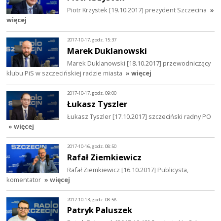
Piotr Krzystek [19.10.2017] prezydent Szczecina
»
więcej
2017-10-17, godz. 15:37
Marek Duklanowski
Marek Duklanowski [18.10.2017] przewodniczący
klubu PiS w szczecińskiej radzie miasta
» więcej
2017-10-17, godz. 09:00
Łukasz Tyszler
Łukasz Tyszler [17.10.2017] szczeciński radny PO
» więcej
2017-10-16, godz. 08:50
Rafał Ziemkiewicz
Rafał Ziemkiewicz [16.10.2017] Publicysta,
komentator
» więcej
2017-10-13, godz. 08:58
Patryk Paluszek