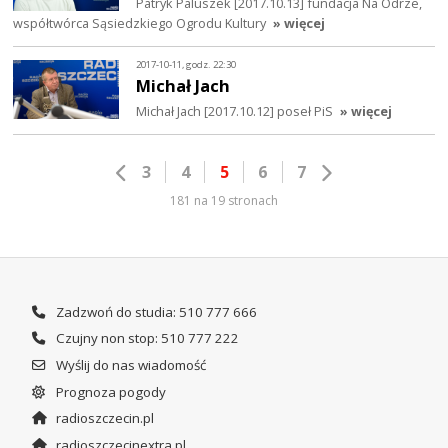
Patryk Paluszek [2017.10.13] fundacja Na Odrze,
współtwórca Sąsiedzkiego Ogrodu Kultury
» więcej
2017-10-11, godz. 22:30
Michał Jach
Michał Jach [2017.10.12] poseł PiS
» więcej
3
4
5
6
7
181 na 19 stronach
Zadzwoń do studia: 510 777 666
Czujny non stop: 510 777 222
Wyślij do nas wiadomość
Prognoza pogody
radioszczecin.pl
radioszczecinextra.pl