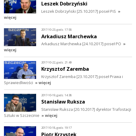
Leszek Dobrzyński
Leszek Dobrzyński [25.10.2017] poseł PiS
»
więcej
2017-10-23, godz. 17:58
Arkadiusz Marchewka
Arkadiusz Marchewka [24.10.2017] poseł PO
»
więcej
2017-10-22, godz. 21:49
Krzysztof Zaremba
Krzysztof Zaremba [23.10.2017] poseł Prawa i
Sprawiedliwości
» więcej
2017-10-19, godz. 14:38
Stanisław Ruksza
Stanisław Ruksza [20.10.2017] dyrektor Trafostacji
Sztuki w Szczecinie
» więcej
2017-10-18, godz. 19:17
Piotr Krzystek