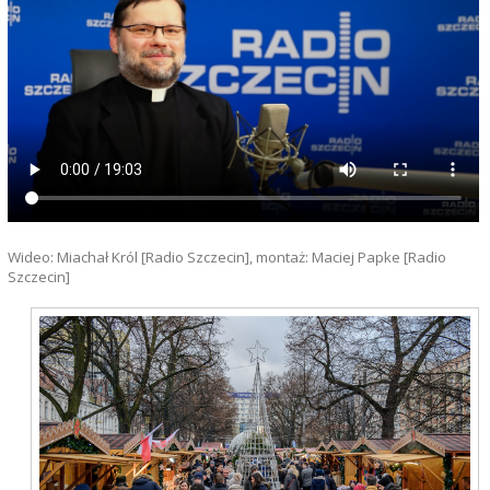
Wideo: Miachał Król [Radio Szczecin], montaż: Maciej Papke [Radio
Szczecin]