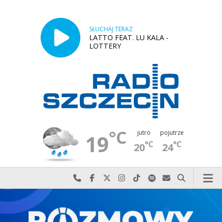
SŁUCHAJ TERAZ
LATTO FEAT. LU KALA -
LOTTERY
°C
jutro
pojutrze
19
°C
°C
20
24
Najlepiej po prostu do nas zadzwoń
Odwiedź nas na Facebook-u
Odwiedź nas na X
Odwiedź nas na Instagram-ie
Odwiedź nas na TikTok-u
Szukaj nas na Spotify
Wyślij do nas w
Szukaj