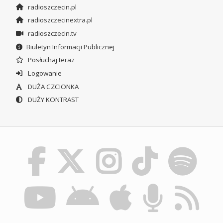
radioszczecin.pl
radioszczecinextra.pl
radioszczecin.tv
Biuletyn Informacji Publicznej
Posłuchaj teraz
Logowanie
DUŻA CZCIONKA
DUŻY KONTRAST