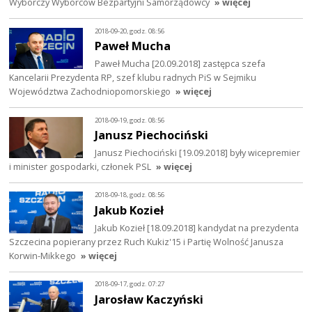
Wyborczy Wyborców Bezpartyjni Samorządowcy
» więcej
2018-09-20, godz. 08:56
Paweł Mucha
Paweł Mucha [20.09.2018] zastępca szefa
Kancelarii Prezydenta RP, szef klubu radnych PiS w Sejmiku
Województwa Zachodniopomorskiego
» więcej
2018-09-19, godz. 08:56
Janusz Piechociński
Janusz Piechociński [19.09.2018] były wicepremier
i minister gospodarki, członek PSL
» więcej
2018-09-18, godz. 08:56
Jakub Kozieł
Jakub Kozieł [18.09.2018] kandydat na prezydenta
Szczecina popierany przez Ruch Kukiz'15 i Partię Wolność Janusza
Korwin-Mikkego
» więcej
2018-09-17, godz. 07:27
Jarosław Kaczyński