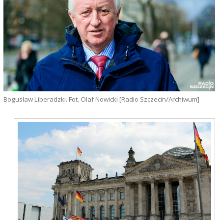
Bogusław Liberadzki. Fot. Olaf Nowicki [Radio Szczecin/Archiwum]