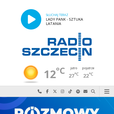
SŁUCHAJ TERAZ
LADY PANK - SZTUKA
LATANIA
°C
jutro
pojutrze
12
°C
°C
27
22
Najlepiej po prostu do nas zadzwoń
Odwiedź nas na Facebook-u
Odwiedź nas na X
Odwiedź nas na Instagram-ie
Odwiedź nas na TikTok-u
Szukaj nas na Spotify
Wyślij do nas w
Szukaj