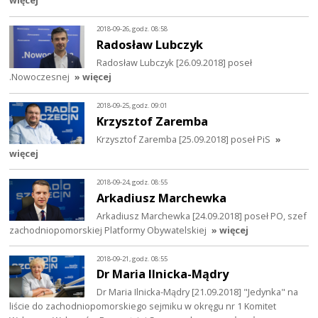
więcej
2018-09-26, godz. 08:58
Radosław Lubczyk
Radosław Lubczyk [26.09.2018] poseł
.Nowoczesnej
» więcej
2018-09-25, godz. 09:01
Krzysztof Zaremba
Krzysztof Zaremba [25.09.2018] poseł PiS
»
więcej
2018-09-24, godz. 08:55
Arkadiusz Marchewka
Arkadiusz Marchewka [24.09.2018] poseł PO, szef
zachodniopomorskiej Platformy Obywatelskiej
» więcej
2018-09-21, godz. 08:55
Dr Maria Ilnicka-Mądry
Dr Maria Ilnicka-Mądry [21.09.2018] "Jedynka" na
liście do zachodniopomorskiego sejmiku w okręgu nr 1 Komitet