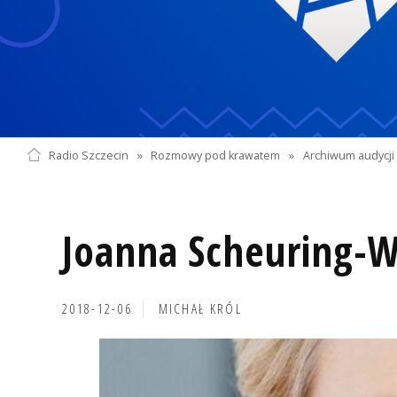
Radio Szczecin
»
Rozmowy pod krawatem
»
Archiwum audycji 
Joanna Scheuring-W
2018-12-06
MICHAŁ KRÓL