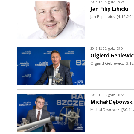
2018-12-04, godz. 09:28
Jan Filip Libicki
Jan Filip Libicki [4.12
2018-12-03, godz. 09:01
Olgierd Geblewic
Olgierd Geblewicz [3.
2018-11-30, godz. 08:55
Michał Dębowski
Michał Dębowski [30.11