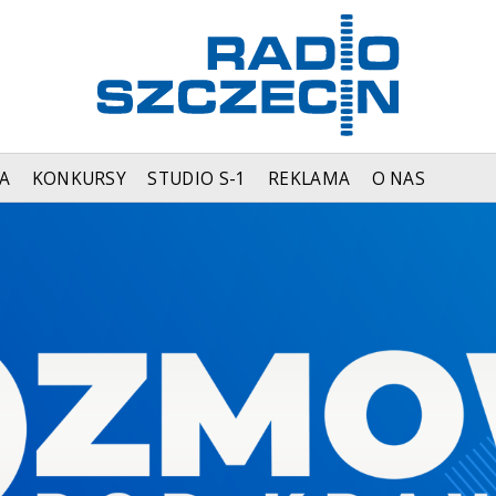
A
KONKURSY
STUDIO S-1
REKLAMA
O NAS