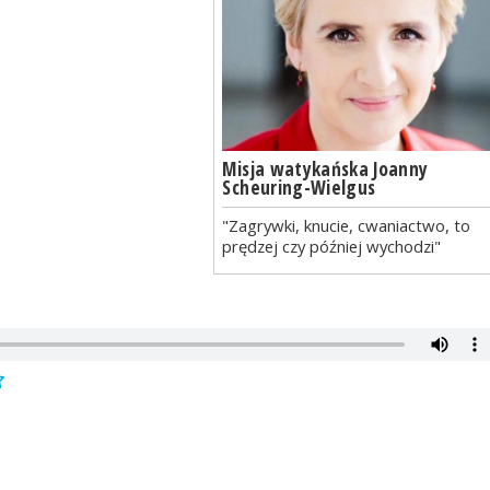
Misja watykańska Joanny
Scheuring-Wielgus
"Zagrywki, knucie, cwaniactwo, to
prędzej czy później wychodzi"