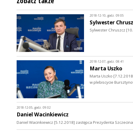
Zobacz także
2018-12-10, godz. 09:05
Sylwester Chrus
Sylwester Chruszcz [10.
2018-12-07, godz. 08:41
Marta Uszko
Marta Uszko [7.12.2018]
w plebiscycie Bursztyno
2018-12-05, godz. 09:02
Daniel Wacinkiewicz
Daniel Wacinkiewicz [5.12.2018] zastępca Prezydenta Szczecina