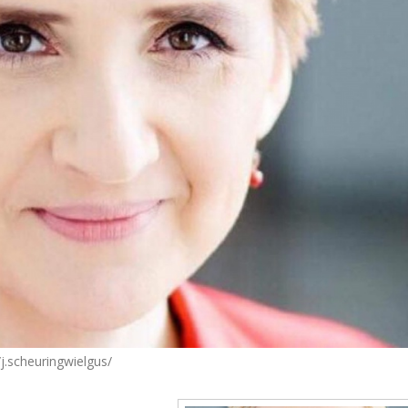
.scheuringwielgus/