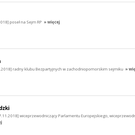
2018] poseł na Sejm RP
» więcej
a
1.2018] radny klubu Bezpartyjnych w zachodniopomorskim sejmiku
» wi
dzki
7.11.2018] wiceprzewodniczący Parlamentu Europejskiego, wiceprzewod
ej