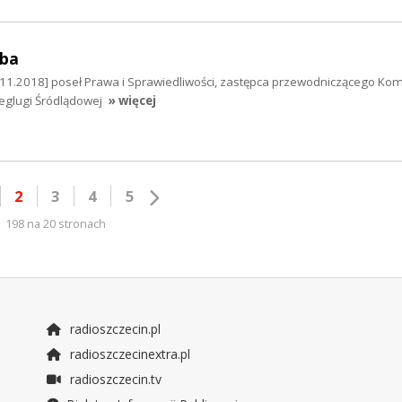
mba
11.2018] poseł Prawa i Sprawiedliwości, zastępca przewodniczącego Komi
eglugi Śródlądowej
» więcej
2
3
4
5
198 na 20 stronach
radioszczecin.pl
radioszczecinextra.pl
radioszczecin.tv