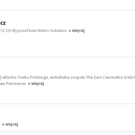
zcz
12.2018] poseł koła Wolni i Solidarni
» więcej
 aktorka Teatru Polskiego, wokalistka zespołu The Ears i laureatka Srebr
we Pierścienie
» więcej
» więcej