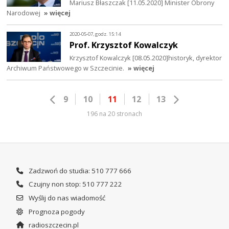
Mariusz Błaszczak [11.05.2020] Minister Obrony
Narodowej
» więcej
2020-05-07, godz. 15:14
Prof. Krzysztof Kowalczyk
Krzysztof Kowalczyk [08.05.2020]historyk, dyrektor
Archiwum Państwowego w Szczecinie.
» więcej
9
10
11
12
13
196 na 20 stronach
Zadzwoń do studia: 510 777 666
Czujny non stop: 510 777 222
Wyślij do nas wiadomość
Prognoza pogody
radioszczecin.pl