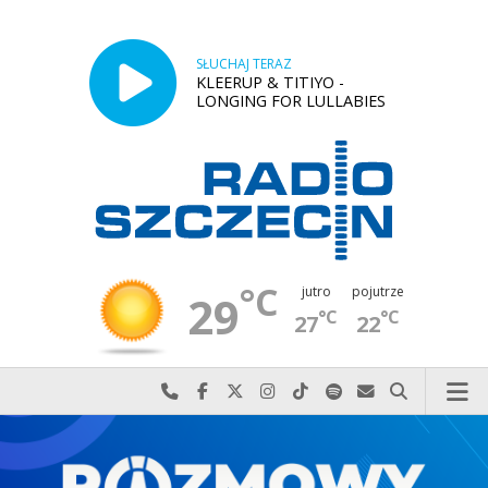
SŁUCHAJ TERAZ
KLEERUP & TITIYO -
LONGING FOR LULLABIES
°C
jutro
pojutrze
29
°C
°C
27
22
Najlepiej po prostu do nas zadzwoń
Odwiedź nas na Facebook-u
Odwiedź nas na X
Odwiedź nas na Instagram-ie
Odwiedź nas na TikTok-u
Szukaj nas na Spotify
Wyślij do nas w
Szukaj