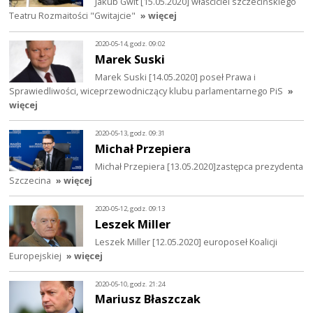
Jakub Gwit [15.05.2020] właściciel szczecińskiego
Teatru Rozmaitości "Gwitajcie"
» więcej
2020-05-14, godz. 09:02
Marek Suski
Marek Suski [14.05.2020] poseł Prawa i
Sprawiedliwości, wiceprzewodniczący klubu parlamentarnego PiS
»
więcej
2020-05-13, godz. 09:31
Michał Przepiera
Michał Przepiera [13.05.2020]zastępca prezydenta
Szczecina
» więcej
2020-05-12, godz. 09:13
Leszek Miller
Leszek Miller [12.05.2020] europoseł Koalicji
Europejskiej
» więcej
2020-05-10, godz. 21:24
Mariusz Błaszczak