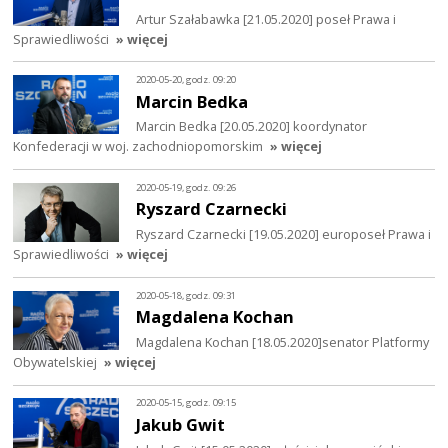
Artur Szałabawka [21.05.2020] poseł Prawa i
Sprawiedliwości
» więcej
2020-05-20, godz. 09:20
Marcin Bedka
Marcin Bedka [20.05.2020] koordynator
Konfederacji w woj. zachodniopomorskim
» więcej
2020-05-19, godz. 09:26
Ryszard Czarnecki
Ryszard Czarnecki [19.05.2020] europoseł Prawa i
Sprawiedliwości
» więcej
2020-05-18, godz. 09:31
Magdalena Kochan
Magdalena Kochan [18.05.2020]senator Platformy
Obywatelskiej
» więcej
2020-05-15, godz. 09:15
Jakub Gwit