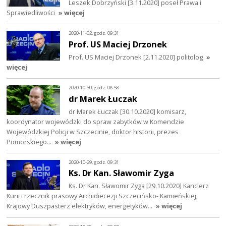
Leszek Dobrzyński [3.11.2020] poseł Prawa i
Sprawiedliwości
» więcej
2020-11-02, godz. 09:31
Prof. US Maciej Drzonek
Prof. US Maciej Drzonek [2.11.2020] politolog
»
więcej
2020-10-30, godz. 08:58
dr Marek Łuczak
dr Marek Łuczak [30.10.2020] komisarz,
koordynator wojewódzki do spraw zabytków w Komendzie
Wojewódzkiej Policji w Szczecinie, doktor historii, prezes
Pomorskiego…
» więcej
2020-10-29, godz. 09:31
Ks. Dr Kan. Sławomir Zyga
Ks. Dr Kan. Sławomir Zyga [29.10.2020] Kanclerz
Kurii i rzecznik prasowy Archidiecezji Szczecińsko- Kamieńskiej;
Krajowy Duszpasterz elektryków, energetyków…
» więcej