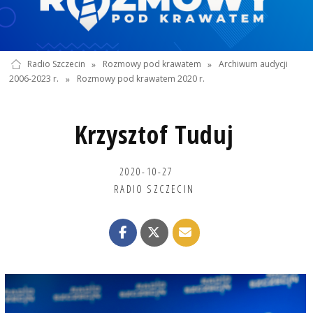
Radio Szczecin
»
Rozmowy pod krawatem
»
Archiwum audycji
2006-2023 r.
»
Rozmowy pod krawatem 2020 r.
Krzysztof Tuduj
2020-10-27
RADIO SZCZECIN