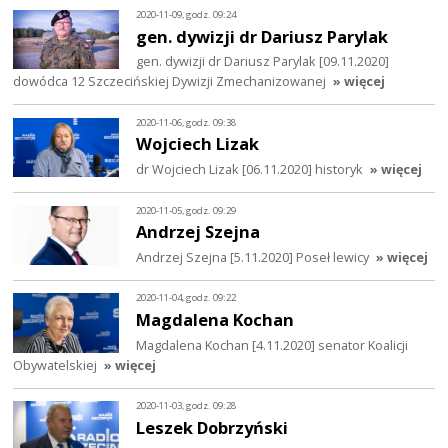
2020-11-09, godz. 09:24
gen. dywizji dr Dariusz Parylak
gen. dywizji dr Dariusz Parylak [09.11.2020]
dowódca 12 Szczecińskiej Dywizji Zmechanizowanej
» więcej
2020-11-06, godz. 09:38
Wojciech Lizak
dr Wojciech Lizak [06.11.2020] historyk
» więcej
2020-11-05, godz. 09:29
Andrzej Szejna
Andrzej Szejna [5.11.2020] Poseł lewicy
» więcej
2020-11-04, godz. 09:22
Magdalena Kochan
Magdalena Kochan [4.11.2020] senator Koalicji
Obywatelskiej
» więcej
2020-11-03, godz. 09:28
Leszek Dobrzyński