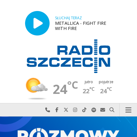
SŁUCHAJ TERAZ
METALLICA - FIGHT FIRE
WITH FIRE
°C
jutro
pojutrze
24
°C
°C
22
24
Najlepiej po prostu do nas zadzwoń
Odwiedź nas na Facebook-u
Odwiedź nas na X
Odwiedź nas na Instagram-ie
Odwiedź nas na TikTok-u
Szukaj nas na Spotify
Wyślij do nas w
Szukaj