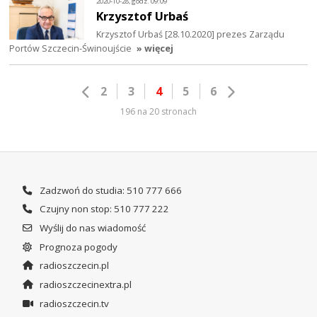
2020-10-28, godz. 09:09
Krzysztof Urbaś
Krzysztof Urbaś [28.10.2020] prezes Zarządu
Portów Szczecin-Świnoujście
» więcej
2
3
4
5
6
196 na 20 stronach
Zadzwoń do studia: 510 777 666
Czujny non stop: 510 777 222
Wyślij do nas wiadomość
Prognoza pogody
radioszczecin.pl
radioszczecinextra.pl
radioszczecin.tv