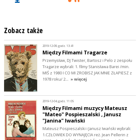
Zobacz także
2019-12-09, godz. 13:41
Między Filmami Tragarze
Przemysław, DJ Twister, Bartosz i Pelo z zespołu
Tragarze wybrali: 1. filmy Stanisława Barei /min.
MIŚ z 1980 I CO MI ZROBISZ JAK MNIE ZŁAPIESZ z
1978 roku/ 2…
» więcej
2019-12-04, godz. 11:05
Między Filmami muzycy Mateusz
"Mateo" Pospieszalski , Janusz
"Janina" Iwański
Mateusz Pospieszalski i Janusz Iwański wybrali:
1.CZŁOWIEK DO WYNAJĘCIA reż. Jean Pellerin z