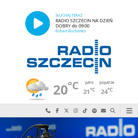
SŁUCHAJ TERAZ
RADIO SZCZECIN NA DZIEŃ
DOBRY do 09:00
Robert Bochenko
°C
jutro
pojutrze
20
°C
°C
21
24
Najlepiej po prostu do nas zadzwoń
Odwiedź nas na Facebook-u
Odwiedź nas na X
Odwiedź nas na Instagram-ie
Odwiedź nas na TikTok-u
Szukaj nas na Spotify
Wyślij do nas w
Szukaj