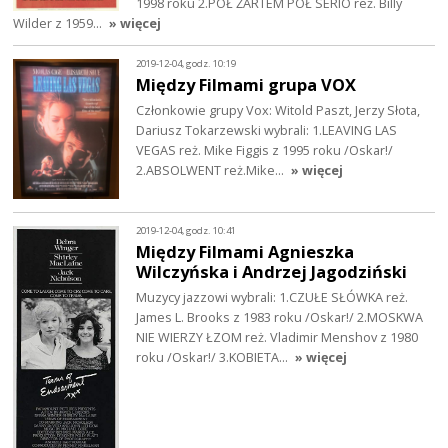
1998 roku 2.PÓŁ ŻARTEM PÓŁ SERIO reż. Billy
Wilder z 1959…
» więcej
2019-12-04, godz. 10:19
Między Filmami grupa VOX
Członkowie grupy Vox: Witold Paszt, Jerzy Słota,
Dariusz Tokarzewski wybrali: 1.LEAVING LAS
VEGAS reż. Mike Figgis z 1995 roku /Oskar!/
2.ABSOLWENT reż.Mike…
» więcej
2019-12-04, godz. 10:41
Między Filmami Agnieszka
Wilczyńska i Andrzej Jagodziński
Muzycy jazzowi wybrali: 1.CZUŁE SŁÓWKA reż.
James L. Brooks z 1983 roku /Oskar!/ 2.MOSKWA
NIE WIERZY ŁZOM reż. Vladimir Menshov z 1980
roku /Oskar!/ 3.KOBIETA…
» więcej