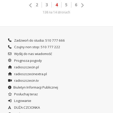
2
3
4
5
6
138 na 14 stronach
Zadzwoń do studia: 510 777 666
Czujny non stop: 510 777 222
Wyślij do nas wiadomość
Prognoza pogody
radioszczecin.pl
radioszczecinextra.pl
radioszczecin.tv
Biuletyn Informacji Publicznej
Posłuchaj teraz
Logowanie
DUŻA CZCIONKA