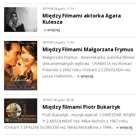
2019-09-24, godz. 11:14
Między Filmami aktorka Agata
Kulesza
» więcej
2019-09-24, godz. 11:03
Między Filmami Małgorzata Frymus
Małgorzata Frymus - dziennikarka, autorka filmów
dokumentalnych wybrała: 1.PIANISTA reż.Roman
Polański z 2002 roku /Oskar!/ 2.CZEKOLADA reż.
Lasse Hallström…
» więcej
2019-07-30, godz. 08:39
Między filmami Piotr Bukartyk
Piotr Bukartyk - muzyk wybrał: 1.GWIEZDNE WOJNY
!!! 2.ABSOLWENT reż. Mike Nichols z 1967 roku
/Oskar!/ 3.SPALENI SŁOŃCEM reż. Nikita Michałkow z 1994…
» więcej