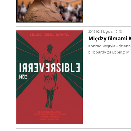
2019-02-11, godz. 10:43
Między filmami 
Konrad Wojtyła - dzienni
billboardy za Ebbing, M