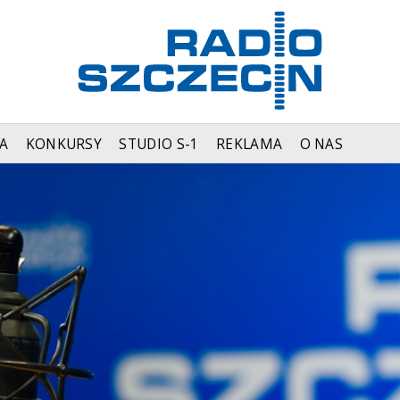
A
KONKURSY
STUDIO S-1
REKLAMA
O NAS