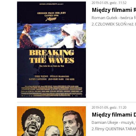
2019-01-09, godz. 11:52
Między filmami
Roman Gutek - twórca fe
2.CZŁOWIEK SŁOŃ reż. 
2019-01-09, godz. 11:20
Między filmami 
Damian Ukeje - muzyk, w
2.filmy QUENTINA TAR