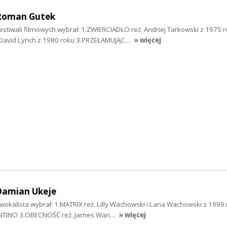
 Roman Gutek
stiwali filmowych wybrał: 1.ZWIERCIADŁO reż. Andriej Tarkowski z 1975 
David Lynch z 1980 roku 3.PRZEŁAMUJĄC…
» więcej
Damian Ukeje
okalista wybrał: 1.MATRIX reż. Lilly Wachowski i Lana Wachowski z 1999
ANTINO 3.OBECNOŚĆ reż. James Wan…
» więcej