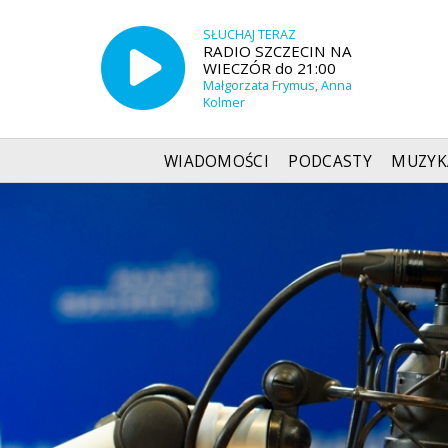
SŁUCHAJ TERAZ
RADIO SZCZECIN NA
WIECZÓR do 21:00
Małgorzata Frymus, Anna
Kolmer
WIADOMOŚCI
PODCASTY
MUZYK