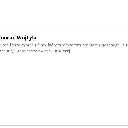
Konrad Wojtyła
karz, literat wybrał: 1.filmy, których reżyserem jest Martin McDonagh : "Tr
issouri", "Sześciostrzałowiec"…
» więcej