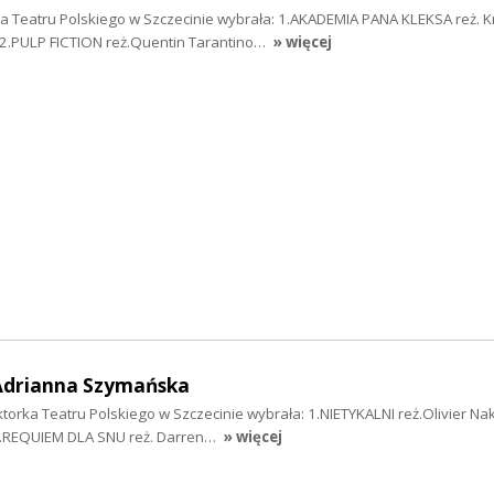
a Teatru Polskiego w Szczecinie wybrała: 1.AKADEMIA PANA KLEKSA reż. K
2.PULP FICTION reż.Quentin Tarantino…
» więcej
Adrianna Szymańska
orka Teatru Polskiego w Szczecinie wybrała: 1.NIETYKALNI reż.Olivier Naka
2.REQUIEM DLA SNU reż. Darren…
» więcej