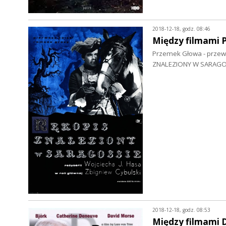
2018-12-18, godz. 08:46
Między filmami 
Przemek Głowa - przewo
ZNALEZIONY W SARAGOSS
2018-12-18, godz. 08:53
Między filmami 