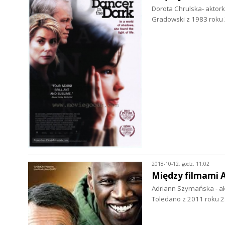
Dorota Chrulska- aktork
Gradowski z 1983 roku 
2018-10-12, godz. 11:02
Między filmami 
Adriann Szymańska - akt
Toledano z 2011 roku 