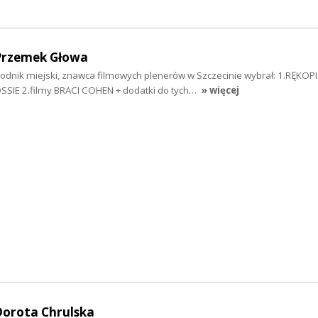
Przemek Głowa
dnik miejski, znawca filmowych plenerów w Szczecinie wybrał: 1.RĘKOP
IE 2.filmy BRACI COHEN + dodatki do tych…
» więcej
Dorota Chrulska