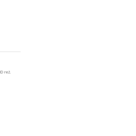
D reż.