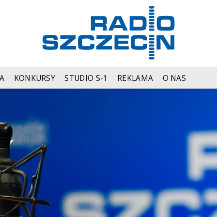
A
KONKURSY
STUDIO S-1
REKLAMA
O NAS