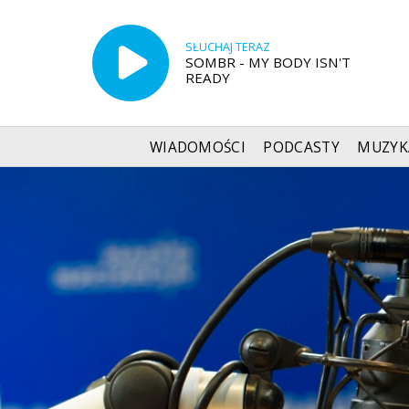
SŁUCHAJ TERAZ
SOMBR - MY BODY ISN'T
READY
WIADOMOŚCI
PODCASTY
MUZYK