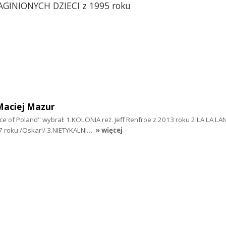
AGINIONYCH DZIECI z 1995 roku
Maciej Mazur
ce of Poland" wybrał: 1.KOLONIA reż. Jeff Renfroe z 2013 roku 2.LA LA LAN
 roku /Oskar!/ 3.NIETYKALNI…
» więcej