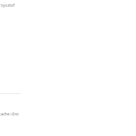
rzysztof
che i Eric