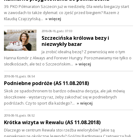
39. PKO Półmaraton Szczecin już w niedzielę. Dla wielu biegaczy start
w zawodach to także dylemat: co zjeść przed biegiem? Razem z
Klaudią Czajczyńską…
» więcej
2018-08-18, godz. 07:03
Szczecińska królowa bezy i
niezwykły bazar
Ja zrobić idealną bezę? Z pewnością wie o tym
Hanna Komór z Always and Forever Hungry. Porozmawiamy nie tylko o
słodkościach, ale też o Szczecińskim…
» więcej
2018-08-18, godz. 06:54
Podniebne podróże (AS 11.08.2018)
Skok ze spadochronem to bardzo odważna decyzja, ale jak mówią
skoczkowie - wystarczy raz, żeby zakochać się w podniebnych
podróżach. Czy to sport dla każdego?…
» więcej
2018-08-18, godz. 06:52
Krótka wizyta w Rewalu (AS 11.08.2018)
Dlaczego w centrum Rewala stoi rzeźba wielorybów? Jakie są
najpiękniejsze okoliczne legendy? Gośćmi Bartłomieja Czetowicza byli