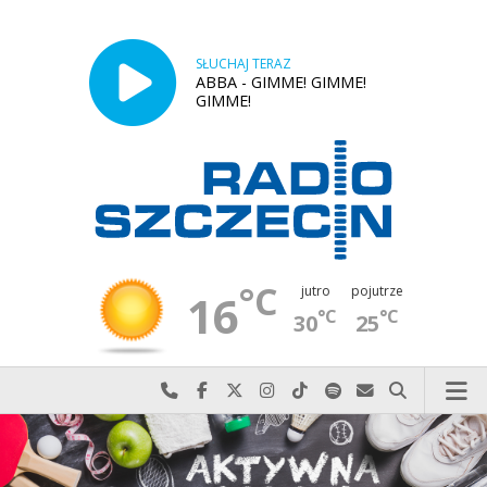
SŁUCHAJ TERAZ
ABBA - GIMME! GIMME!
GIMME!
°C
jutro
pojutrze
16
°C
°C
30
25
Najlepiej po prostu do nas zadzwoń
Odwiedź nas na Facebook-u
Odwiedź nas na X
Odwiedź nas na Instagram-ie
Odwiedź nas na TikTok-u
Szukaj nas na Spotify
Wyślij do nas w
Szukaj