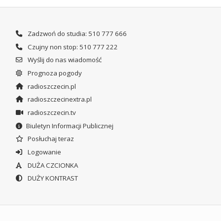
Zadzwoń do studia: 510 777 666
Czujny non stop: 510 777 222
Wyślij do nas wiadomość
Prognoza pogody
radioszczecin.pl
radioszczecinextra.pl
radioszczecin.tv
Biuletyn Informacji Publicznej
Posłuchaj teraz
Logowanie
DUŻA CZCIONKA
DUŻY KONTRAST