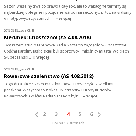
Sezon weselny trwa co prawda cały rok, ale to wakacyjne terminy są
najbardziej oblegane i pożądane wśród narzeczonych. Rozmawialiśmy
o nietypowych życzeniach…
» więcej
2018-08-18, godz. 06:45
Kierunek: Choszczno! (AS 4.08.2018)
Tym razem studio terenowe Radia Szczecin zagościło w Choszcznie.
Gośćmi Karoliny Jaskólskiej byli sportowcy i miłośnicy miasta: Wojciech
Słupeczański…
» więcej
2018-08-18, godz. 06:43
Rowerowe szaleństwo (AS 4.08.2018)
Tego dnia ulice Szczecina zdominowali rowerzyści z wielkimi
paczkami. Wszystko to z okazji Mistrzostw Europy Kurierów
Rowerowych. Gośćmi Radia Szczecin byli:…
» więcej
2
3
4
5
6
129 na 13 stronach