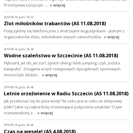
Przemysław Łonyszyn -…
» więcej
2018-08-18, godz. 06:52
Zlot miłośników trabantów (AS 11.08.2018)
Połączyliśmy się telefonicznie z Andrzejem Augustynkiem - jednym z
organizatorów zlotu, miłośnikiem starych samochodów.
» więcej
2018-08-18, godz. 06:49
Wodne szaleństwo w Szczecinie (AS 11.08.2018)
Flyboard, jet ski, jet surf, splash diving i blob jumping, czyli „ludzka
katapulta”. Zmagania w tych nietypowych dyscyplinach sportowych
można było śledzić…
» więcej
2018-08-18, godz. 06:48
Letnie orzeźwienie w Radiu Szczecin (AS 11.08.2018)
Jak przekonać się do picia wody? Ile soku jest w soku ze sklepowej
półki? Jakie są najbardziej orzeźwiające połączenia smaków? O tym
rozmawialiśmy z…
» więcej
2018-08-18, godz. 06:46
Czas na wesele! (AS 4.08.2018)