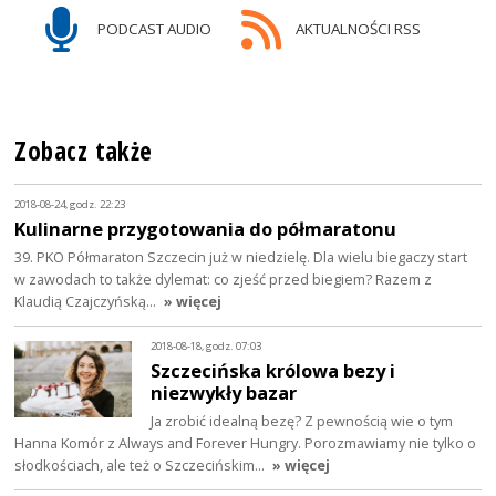
PODCAST AUDIO
AKTUALNOŚCI RSS
Zobacz także
2018-08-24, godz. 22:23
Kulinarne przygotowania do półmaratonu
39. PKO Półmaraton Szczecin już w niedzielę. Dla wielu biegaczy start
w zawodach to także dylemat: co zjeść przed biegiem? Razem z
Klaudią Czajczyńską…
» więcej
2018-08-18, godz. 07:03
Szczecińska królowa bezy i
niezwykły bazar
Ja zrobić idealną bezę? Z pewnością wie o tym
Hanna Komór z Always and Forever Hungry. Porozmawiamy nie tylko o
słodkościach, ale też o Szczecińskim…
» więcej