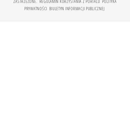
ZASTRZEŻONE.
REGULAMIN KORZYSTANIA Z PORTALU
POLITYKA
PRYWATNOŚCI
BIULETYN INFORMACJI PUBLICZNEJ