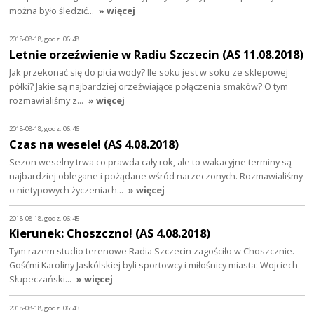
można było śledzić…
» więcej
2018-08-18, godz. 06:48
Letnie orzeźwienie w Radiu Szczecin (AS 11.08.2018)
Jak przekonać się do picia wody? Ile soku jest w soku ze sklepowej
półki? Jakie są najbardziej orzeźwiające połączenia smaków? O tym
rozmawialiśmy z…
» więcej
2018-08-18, godz. 06:46
Czas na wesele! (AS 4.08.2018)
Sezon weselny trwa co prawda cały rok, ale to wakacyjne terminy są
najbardziej oblegane i pożądane wśród narzeczonych. Rozmawialiśmy
o nietypowych życzeniach…
» więcej
2018-08-18, godz. 06:45
Kierunek: Choszczno! (AS 4.08.2018)
Tym razem studio terenowe Radia Szczecin zagościło w Choszcznie.
Gośćmi Karoliny Jaskólskiej byli sportowcy i miłośnicy miasta: Wojciech
Słupeczański…
» więcej
2018-08-18, godz. 06:43