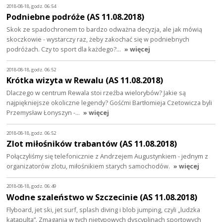
2018-08-18, godz. 06:54
Podniebne podróże (AS 11.08.2018)
Skok ze spadochronem to bardzo odważna decyzja, ale jak mówią
skoczkowie - wystarczy raz, żeby zakochać się w podniebnych
podróżach. Czy to sport dla każdego?…
» więcej
2018-08-18, godz. 06:52
Krótka wizyta w Rewalu (AS 11.08.2018)
Dlaczego w centrum Rewala stoi rzeźba wielorybów? Jakie są
najpiękniejsze okoliczne legendy? Gośćmi Bartłomieja Czetowicza byli
Przemysław Łonyszyn -…
» więcej
2018-08-18, godz. 06:52
Zlot miłośników trabantów (AS 11.08.2018)
Połączyliśmy się telefonicznie z Andrzejem Augustynkiem - jednym z
organizatorów zlotu, miłośnikiem starych samochodów.
» więcej
2018-08-18, godz. 06:49
Wodne szaleństwo w Szczecinie (AS 11.08.2018)
Flyboard, jet ski, jet surf, splash diving i blob jumping, czyli „ludzka
katapulta”. Zmagania w tych nietypowych dyscyplinach sportowych