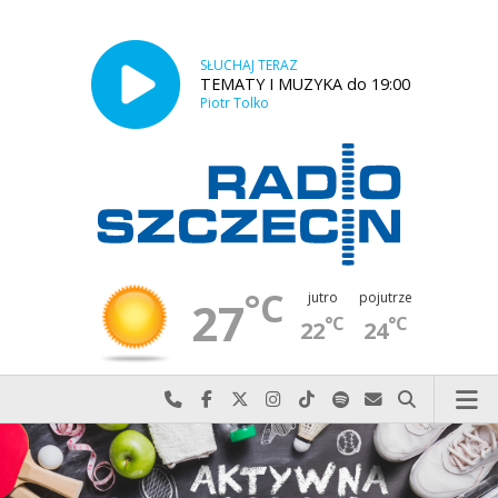
SŁUCHAJ TERAZ
TEMATY I MUZYKA do 19:00
Piotr Tolko
°C
jutro
pojutrze
27
°C
°C
22
24
Najlepiej po prostu do nas zadzwoń
Odwiedź nas na Facebook-u
Odwiedź nas na X
Odwiedź nas na Instagram-ie
Odwiedź nas na TikTok-u
Szukaj nas na Spotify
Wyślij do nas w
Szukaj