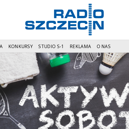
A
KONKURSY
STUDIO S-1
REKLAMA
O NAS