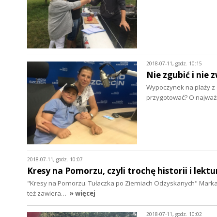
2018-07-11, godz. 10:15
Nie zgubić i nie 
Wypoczynek na plaży z d
przygotować? O najważ
2018-07-11, godz. 10:07
Kresy na Pomorzu, czyli trochę historii i lekt
"Kresy na Pomorzu. Tułaczka po Ziemiach Odzyskanych" Marka A.
też zawiera…
» więcej
2018-07-11, godz. 10:02