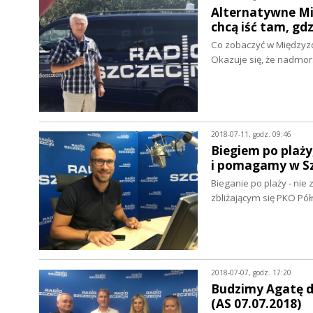
Alternatywne Mię
chcą iść tam, gd
Co zobaczyć w Międzyzd
Okazuje się, że nadmo
2018-07-11, godz. 09:46
Biegiem po plaży
i pomagamy w Szc
Bieganie po plaży - nie
zbliżającym się PKO Pó
2018-07-07, godz. 17:20
Budzimy Agatę do
(AS 07.07.2018)