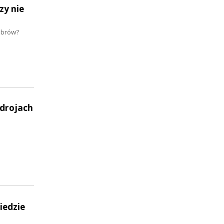
zy nie
ubrów?
zdrojach
a
iedzie