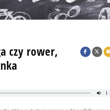
ga czy rower,
inka