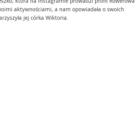
szko, która na Instagramie prowadzi profil Rowerowa
 swoimi aktywnościami, a nam opowiadała o swoich
zyszyła jej córka Wiktoria.