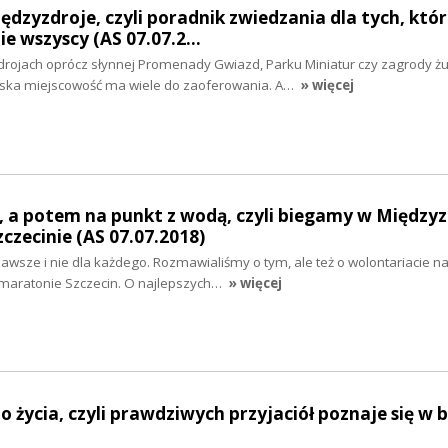
dzyzdroje, czyli poradnik zwiedzania dla tych, któr
zie wszyscy (AS 07.07.2…
rojach oprócz słynnej Promenady Gwiazd, Parku Miniatur czy zagrody ż
rska miejscowość ma wiele do zaoferowania. A…
» więcej
, a potem na punkt z wodą, czyli biegamy w Między
zecinie (AS 07.07.2018)
 zawsze i nie dla każdego. Rozmawialiśmy o tym, ale też o wolontariacie n
łmaratonie Szczecin. O najlepszych…
» więcej
 życia, czyli prawdziwych przyjaciół poznaje się w b