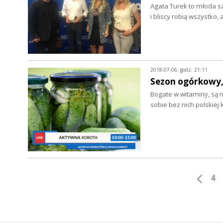
Agata Turek to młoda s
i bliscy robią wszystko
2018-07-06, godz. 21:11
Sezon ogórkowy, c
Bogate w witaminy, są 
sobie bez nich polskiej 
4