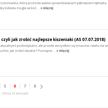
zczecinianka, która przeszła wylew spowodowanym pęknięciem tętniaka. 
, aby kobieta mogła wrócić…
» więcej
zyli jak zrobić najlepsze kiszeniaki (AS 07.07.2018)
naturalnymi probiotykami, ale przede wszystkim są smaczne i wielu nie 
kuchni. Jak zrobić idealne? Poznajcie…
» więcej
5
6
7
8
129 na 13 stronach