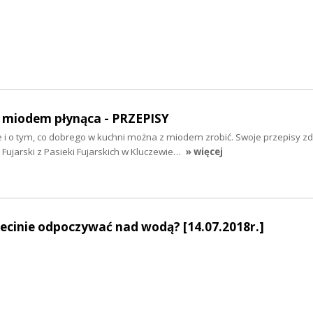
miodem płynąca - PRZEPISY
 o tym, co dobrego w kuchni można z miodem zrobić. Swoje przepisy zdr
Fujarski z Pasieki Fujarskich w Kluczewie…
» więcej
czecinie odpoczywać nad wodą? [14.07.2018r.]