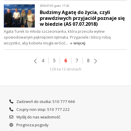
2018-07-07, godz. 17:20
Budzimy Agatę do życia, czyli
prawdziwych przyjaciół poznaje się
w biedzie (AS 07.07.2018)
Agata Turek to młoda szczecinianka, która przeszła wylew
spowodowanym pęknięciem tętniaka. Przyjaciele i bliscy robią
wszystko, aby kobieta mogła wrócić…
» więcej
4
5
6
7
8
129 na 13 stronach
Zadzwoń do studia: 510 777 666
Czujny non stop: 510 777 222
Wyślij do nas wiadomość
Prognoza pogody