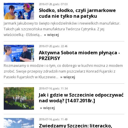
2018-07-28, godz. 07:03
Słodko, słodko, czyli jarmarkowe
cuda nie tylko na patyku
Jarmark Jakubowy to święto rękodzielników i niewielkich manufaktur.
Takich jak szczecińska manufaktura Twórcza Cytrynka. Z jej
właścicielką - Elżbietą…
» więcej
2018-07-20, godz. 22:46
Aktywna Sobota miodem płynąca -
PRZEPISY
Rozmawiamy o miodzie i o tym, co dobrego w kuchni można z miodem
zrobić. Swoje przepisy zdradzili nam pszczelarz Konrad Fujarski z
Pasieki Fujarskich w Kluczewie…
» więcej
2018-07-16, godz. 11:34
Jak i gdzie w Szczecinie odpoczywać
nad wodą? [14.07.2018r.]
» więcej
2018-07-16, godz. 11:49
Zwiedzamy Szczecin: literacko,