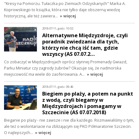
"Kresy na Pomorzu. Tułaczka po Ziemiach Odzyskanych" Marka A.
Koprowskiego to książka, która nie tylko daje obszerną wiedzę
historyczną, ale też zawiera…
» więcej
2018-07-11, godz. 10:02
Alternatywne Międzyzdroje, czyli
poradnik zwiedzania dla tych,
którzy nie chcą iść tam, gdzie
wszyscy (AS 07.07.2…
Co zobaczyć w Międzyzdrojach oprócz słynnej Promenady Gwiazd,
Parku Miniatur czy zagrody żubrów? Okazuje się, że nadmorska
miejscowość ma wiele do zaoferowania. A…
» więcej
2018-07-11, godz. 09:46
Biegiem po plaży, a potem na punkt
z wodą, czyli biegamy w
Międzyzdrojach i pomagamy w
Szczecinie (AS 07.07.2018)
Bieganie po plaży - nie zawsze i nie dla każdego. Rozmawialiśmy o tym,
ale też o wolontariacie na zbliżającym się PKO Półmaratonie Szczecin.
O najlepszych…
» więcej