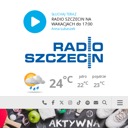
SŁUCHAJ TERAZ
RADIO SZCZECIN NA
WAKACJACH do 17:00
Anna Łukaszek
°C
jutro
pojutrze
24
°C
°C
22
23
Najlepiej po prostu do nas zadzwoń
Odwiedź nas na Facebook-u
Odwiedź nas na X
Odwiedź nas na Instagram-ie
Odwiedź nas na TikTok-u
Szukaj nas na Spotify
Wyślij do nas w
Szukaj