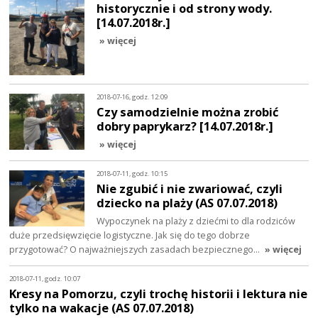
historycznie i od strony wody.
[14.07.2018r.]
» więcej
2018-07-16, godz. 12:09
Czy samodzielnie można zrobić
dobry paprykarz? [14.07.2018r.]
» więcej
2018-07-11, godz. 10:15
Nie zgubić i nie zwariować, czyli
dziecko na plaży (AS 07.07.2018)
Wypoczynek na plaży z dziećmi to dla rodziców
duże przedsięwzięcie logistyczne. Jak się do tego dobrze
przygotować? O najważniejszych zasadach bezpiecznego…
» więcej
2018-07-11, godz. 10:07
Kresy na Pomorzu, czyli trochę historii i lektura nie
tylko na wakacje (AS 07.07.2018)