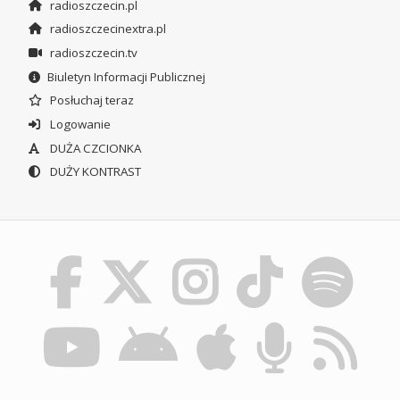
radioszczecin.pl
radioszczecinextra.pl
radioszczecin.tv
Biuletyn Informacji Publicznej
Posłuchaj teraz
Logowanie
DUŻA CZCIONKA
DUŻY KONTRAST