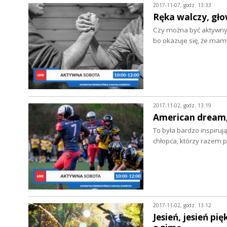
2017-11-07, godz. 13:33
Ręka walczy, gło
Czy można być aktywnym 
bo okazuje się, że ma
2017-11-02, godz. 13:19
American dream, c
To była bardzo inspiru
chłopca, którzy razem po
2017-11-02, godz. 13:12
Jesień, jesień p