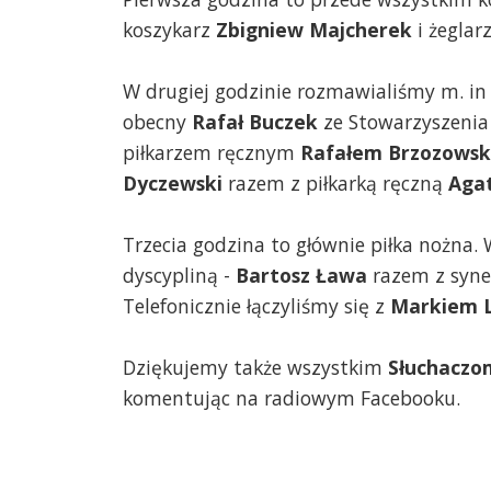
koszykarz
Zbigniew Majcherek
i żeglar
W drugiej godzinie rozmawialiśmy m. in o
obecny
Rafał Buczek
ze Stowarzyszenia T
piłkarzem ręcznym
Rafałem Brzozows
Dyczewski
razem z piłkarką ręczną
Aga
Trzecia godzina to głównie piłka nożna. 
dyscypliną -
Bartosz Ława
razem z sy
Telefonicznie łączyliśmy się z
Markiem 
Dziękujemy także wszystkim
Słuchaczo
komentując na radiowym Facebooku.