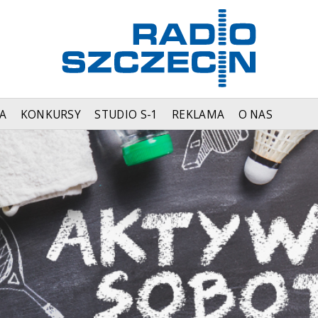
A
KONKURSY
STUDIO S-1
REKLAMA
O NAS