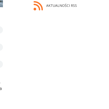
AKTUALNOŚCI RSS
Robert Siluk i Zbigniew Majcherek
.
a