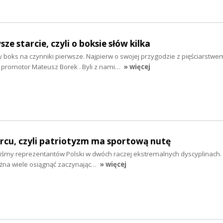
ze starcie, czyli o boksie słów kilka
 boks na czynniki pierwsze. Najpierw o swojej przygodzie z pięściarstwe
i promotor Mateusz Borek . Byli z nami…
» więcej
sercu, czyli patriotyzm ma sportową nutę
śmy reprezentantów Polski w dwóch raczej ekstremalnych dyscyplinach. I
żna wiele osiągnąć zaczynając…
» więcej