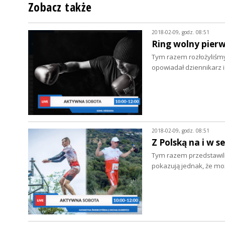
Zobacz także
2018-02-09, godz. 08:51
Ring wolny pierws
Tym razem rozłożyliśmy
opowiadał dziennikarz 
2018-02-09, godz. 08:51
Z Polską na i w 
Tym razem przedstawili
pokazują jednak, że mo