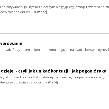
ra na aktywność? Jak być bezpiecznym biegając czy jeżdżąc rowerem po zm
wiać w chłodne dni, by…
» więcej
rowerowanie
rawdzić, czy jesień to koniec sezonu na jazdę na dwóch kółkach. Był też 
 dzieje! - czyli jak unikać kontuzji i jak pogonić raka
ym, jak unikać kontuzji. Było o dobrej rozgrzewce, o odpoczywaniu i o tym, 
dek przy uprawianiu sportu…
» więcej