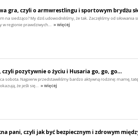
wa gra, czyli o armwrestlingu i sportowym brydżu sł
na siedząco? My dziś udowodniliśmy, że tak. Zaczęliśmy od siłowania si
my w regionie prawdziwych…
» więcej
zyli pozytywnie o życiu i Husaria go, go, go...
jąca sobota. Najpierw przedstawiliśmy bardzo aktywną rodzinę: mamę, tat
kazują, że jeśli się…
» więcej
iękna pani, czyli jak być bezpiecznym i zdrowym międ