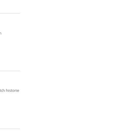
m
ch historie