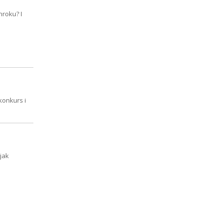
roku? I
konkurs i
jak