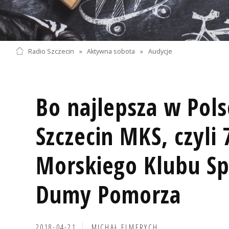
Radio Szczecin
»
Aktywna sobota
»
Audycje
Bo najlepsza w Pols
Szczecin MKS, czyli 
Morskiego Klubu S
Dumy Pomorza
2018-04-21
MICHAŁ ELMERYCH