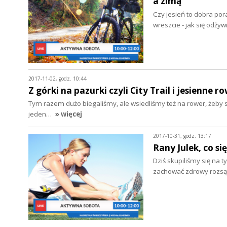
a zimą
Czy jesień to dobra po
wreszcie - jak się odży
2017-11-02, godz. 10:44
Z górki na pazurki czyli City Trail i jesienne 
Tym razem dużo biegaliśmy, ale wsiedliśmy też na rower, żeby sp
jeden…
» więcej
2017-10-31, godz. 13:17
Rany Julek, co się
Dziś skupiliśmy się na t
zachować zdrowy rozsą