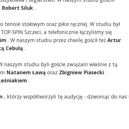
z
Robert Siluk
.
 tenisie stołowym oraz piłce ręcznej. W studiu był
OP-SPIN Szczeci, a telefonicznie łączyliśmy się
kim
. W naszym studiu przez chwilę gościł też
Artur
tą Cebulą
.
W naszym studiu byli goście związani właśnie z tą
nem
Natanem Ławą
oraz
Zbigniew Piasecki
.
Leśniakiem
.
m
, którzy współtworzyli tę audycję - dzwoniąc do nas 