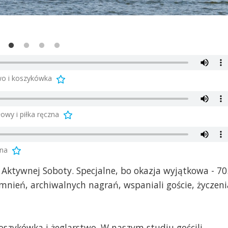
wo i koszykówka
owy i piłka ręczna
żna
 Aktywnej Soboty. Specjalne, bo okazja wyjątkowa - 70
nień, archiwalnych nagrań, wspaniali goście, życzeni
oszykówka i żeglarstwo. W naszym studiu gościli