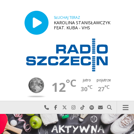
SŁUCHAJ TERAZ
KAROLINA STANISŁAWCZYK
FEAT. KUBA - VHS
°C
jutro
pojutrze
12
°C
°C
30
27
Najlepiej po prostu do nas zadzwoń
Odwiedź nas na Facebook-u
Odwiedź nas na X
Odwiedź nas na Instagram-ie
Odwiedź nas na TikTok-u
Szukaj nas na Spotify
Wyślij do nas w
Szukaj