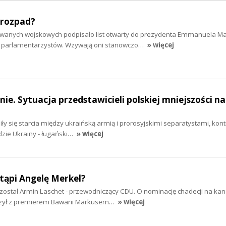
i rozpad?
owanych wojskowych podpisało list otwarty do prezydenta Emmanuela M
ch parlamentarzystów. Wzywają oni stanowczo…
» więcej
nie. Sytuacja przedstawicieli polskiej mniejszości na
iły się starcia między ukraińską armią i prorosyjskimi separatystami, kon
zie Ukrainy - ługański…
» więcej
tąpi Angelę Merkel?
 został Armin Laschet - przewodniczący CDU. O nominację chadecji na ka
czył z premierem Bawarii Markusem…
» więcej