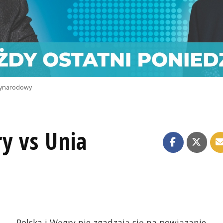
ynarodowy
y vs Unia
Polska i Węgry nie zgadzają się na powiązanie