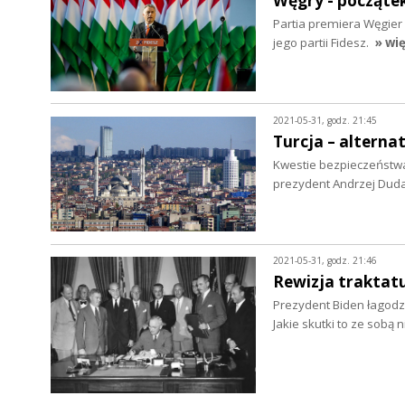
Węgry - począte
Partia premiera Węgier 
jego partii Fidesz.
» wię
2021-05-31, godz. 21:45
Turcja – alterna
Kwestie bezpieczeństwa
prezydent Andrzej Dud
2021-05-31, godz. 21:46
Rewizja traktat
Prezydent Biden łagodz
Jakie skutki to ze sobą n