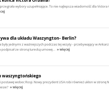
k końca Victora Orbana?
przegrała wybory uzupełniające. To nie najlepsza wiadomość dla Victora
cej
tywa dla układu Waszyngton- Berlin?
 były jednymi z ważniejszych podczas tej wizyty - przebywający w Ankar
a podpisał ze stroną turecką umowę…
» więcej
u waszyngtońskiego
i postawę wobec Rosji. Nowy prezydent USA robi również ukłon w stronę N
iesie?
» więcej