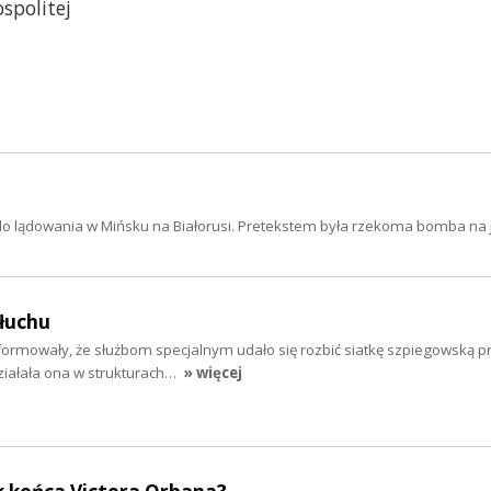
ospolitej
do lądowania w Mińsku na Białorusi. Pretekstem była rzekoma bomba na 
łuchu
formowały, że służbom specjalnym udało się rozbić siatkę szpiegowską pr
ziałała ona w strukturach…
» więcej