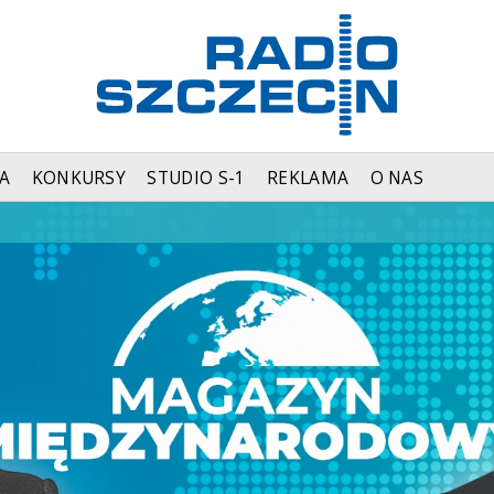
A
KONKURSY
STUDIO S-1
REKLAMA
O NAS