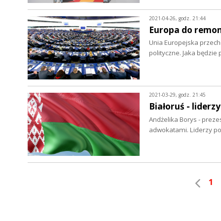
2021-04-26, godz. 21:44
Europa do remo
Unia Europejska przech
polityczne. Jaka będzie
2021-03-29, godz. 21:45
Białoruś - liderz
Andżelika Borys - preze
adwokatami. Liderzy pol
1