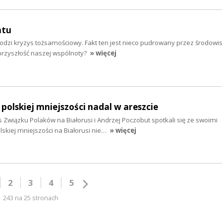
ntu
odzi kryzys tożsamościowy. Fakt ten jest nieco pudrowany przez środowi
 przyszłość naszej wspólnoty?
» więcej
y polskiej mniejszości nadal w areszcie
s Związku Polaków na Białorusi i Andrzej Poczobut spotkali się ze swoimi
skiej mniejszości na Białorusi nie…
» więcej
2
3
4
5
243 na 25 stronach