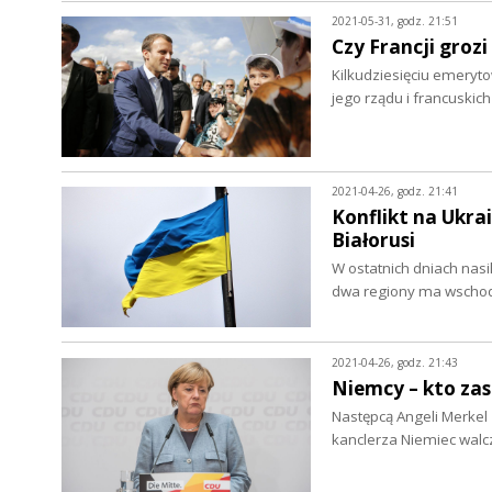
2021-05-31, godz. 21:51
Czy Francji groz
Kilkudziesięciu emeryt
jego rządu i francuski
2021-04-26, godz. 21:41
Konflikt na Ukrai
Białorusi
W ostatnich dniach nasil
dwa regiony ma wschod
2021-04-26, godz. 21:43
Niemcy – kto zas
Następcą Angeli Merkel
kanclerza Niemiec wal