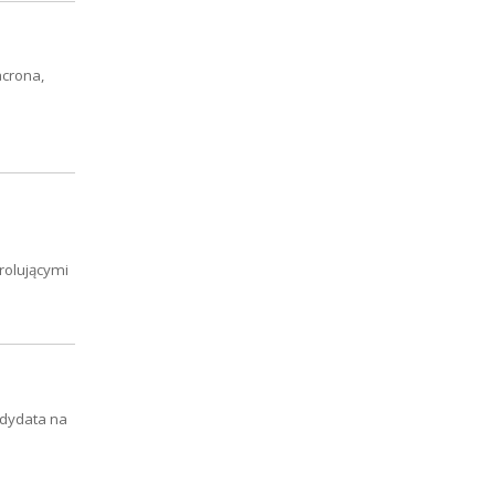
acrona,
trolującymi
ndydata na