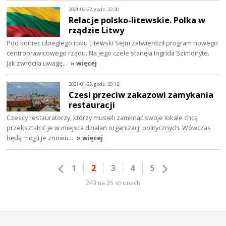
2021-02-22, godz. 22:30
Relacje polsko-litewskie. Polka w
rządzie Litwy
Pod koniec ubiegłego roku Litewski Sejm zatwierdził program nowego
centroprawicowego rządu. Na jego czele stanęła Ingrida Szimonyte.
Jak zwróciła uwagę…
» więcej
2021-01-25, godz. 20:12
Czesi przeciw zakazowi zamykania
restauracji
Czescy restauratorzy, którzy musieli zamknąć swoje lokale chcą
przekształcić je w miejsca działań organizacji politycznych. Wówczas
będą mogli je znowu…
» więcej
1
2
3
4
5
243 na 25 stronach