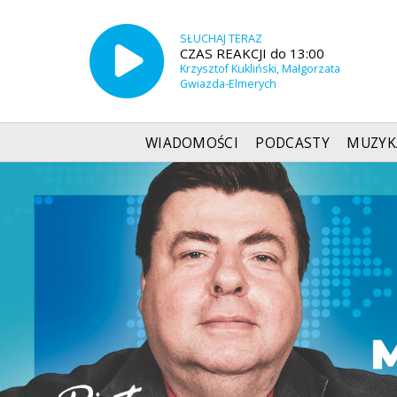
SŁUCHAJ TERAZ
CZAS REAKCJI do 13:00
Krzysztof Kukliński, Małgorzata
Gwiazda-Elmerych
WIADOMOŚCI
PODCASTY
MUZYK