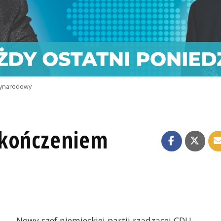
ynarodowy
ukończeniem
Nowy szef niemieckiej partii rządzącej CDU