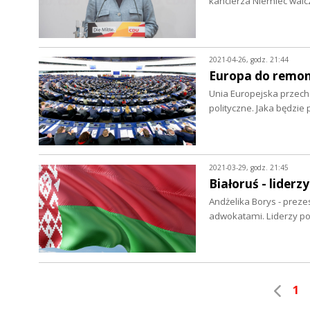
kanclerza Niemiec wal
2021-04-26, godz. 21:44
Europa do remo
Unia Europejska przech
polityczne. Jaka będzie
2021-03-29, godz. 21:45
Białoruś - liderz
Andżelika Borys - preze
adwokatami. Liderzy pol
1