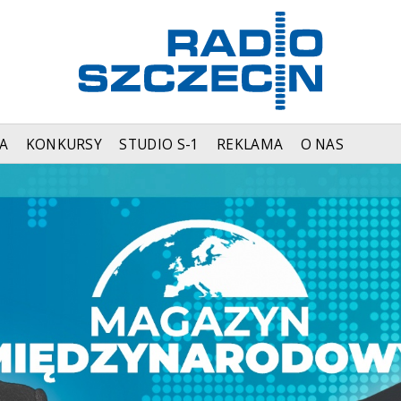
A
KONKURSY
STUDIO S-1
REKLAMA
O NAS