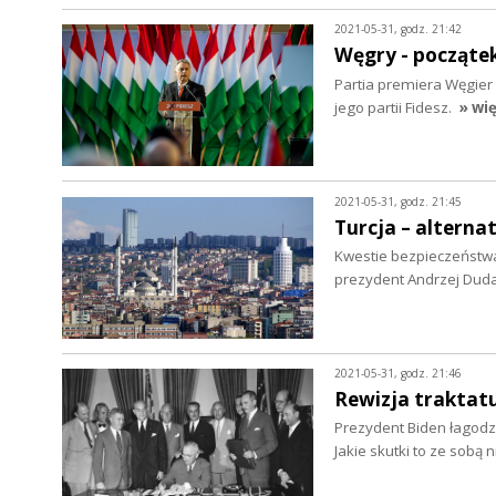
2021-05-31, godz. 21:42
Węgry - począte
Partia premiera Węgier 
jego partii Fidesz.
» wię
2021-05-31, godz. 21:45
Turcja – alterna
Kwestie bezpieczeństwa
prezydent Andrzej Dud
2021-05-31, godz. 21:46
Rewizja traktat
Prezydent Biden łagodz
Jakie skutki to ze sobą n