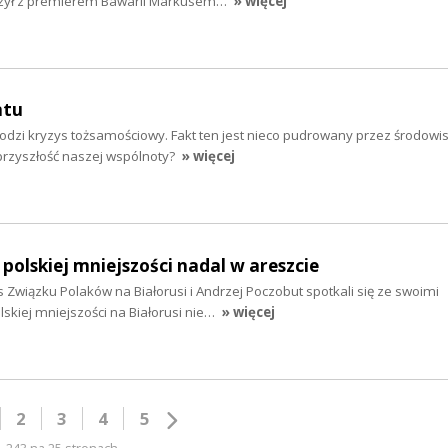
czył z premierem Bawarii Markusem…
» więcej
ntu
odzi kryzys tożsamościowy. Fakt ten jest nieco pudrowany przez środowi
 przyszłość naszej wspólnoty?
» więcej
y polskiej mniejszości nadal w areszcie
s Związku Polaków na Białorusi i Andrzej Poczobut spotkali się ze swoimi
skiej mniejszości na Białorusi nie…
» więcej
2
3
4
5