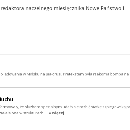
a redaktora naczelnego miesięcznika Nowe Państwo i
do lądowania w Mińsku na Białorusi. Pretekstem była rzekoma bomba na 
łuchu
formowały, że służbom specjalnym udało się rozbić siatkę szpiegowską pr
ziałała ona w strukturach…
» więcej