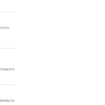
acrona,
trolującymi
ndydata na