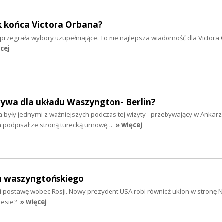
k końca Victora Orbana?
przegrała wybory uzupełniające. To nie najlepsza wiadomość dla Victora
cej
tywa dla układu Waszyngton- Berlin?
 były jednymi z ważniejszych podczas tej wizyty - przebywający w Ankar
a podpisał ze stroną turecką umowę…
» więcej
u waszyngtońskiego
i postawę wobec Rosji. Nowy prezydent USA robi również ukłon w stronę N
iesie?
» więcej