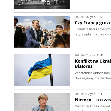
2021-05-31, godz. 21:51
Czy Francji groz
Kilkudziesięciu emeryt
jego rządu i francuski
2021-04-26, godz. 21:41
Konflikt na Ukrai
Białorusi
W ostatnich dniach nasil
dwa regiony ma wschod
2021-04-26, godz. 21:43
Niemcy – kto zas
Następcą Angeli Merkel