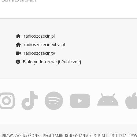
243 na 25 stronach
radioszczecin.pl
radioszczecinextra.pl
radioszczecin.tv
Biuletyn Informacji Publicznej
E PRAWA ZASTRZEŻONE.
REGULAMIN KORZYSTANIA Z PORTALU
POLITYKA PRY