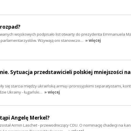
i rozpad?
owanych wojskowych podpisało list otwarty do prezydenta Emmanuela M
ch parlamentarzystów. Wzywają oni stanowczo…
» więcej
nie. Sytuacja przedstawicieli polskiej mniejszości na
iły się starcia między ukraińską armią i prorosyjskimi separatystami, kon
zie Ukrainy - ługański…
» więcej
tąpi Angelę Merkel?
 został Armin Laschet - przewodniczący CDU. O nominację chadecji na ka