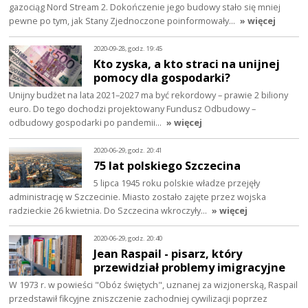
gazociąg Nord Stream 2. Dokończenie jego budowy stało się mniej
pewne po tym, jak Stany Zjednoczone poinformowały…
» więcej
2020-09-28, godz. 19:45
Kto zyska, a kto straci na unijnej
pomocy dla gospodarki?
Unijny budżet na lata 2021–2027 ma być rekordowy – prawie 2 biliony
euro. Do tego dochodzi projektowany Fundusz Odbudowy –
odbudowy gospodarki po pandemii…
» więcej
2020-06-29, godz. 20:41
75 lat polskiego Szczecina
5 lipca 1945 roku polskie władze przejęły
administrację w Szczecinie. Miasto zostało zajęte przez wojska
radzieckie 26 kwietnia. Do Szczecina wkroczyły…
» więcej
2020-06-29, godz. 20:40
Jean Raspail - pisarz, który
przewidział problemy imigracyjne
W 1973 r. w powieści "Obóz świętych", uznanej za wizjonerską, Raspail
przedstawił fikcyjne zniszczenie zachodniej cywilizacji poprzez