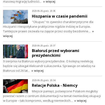
masową migrację ludności…
» więcej
2020-06-29, godz. 20:38
Hiszpania w czasie pandemii
"Okupas" to zjawisko charakterystyczne dla
Hiszpanii i niespotykane praktycznie nigdzie indziej w Europie.
Tamtejsze prawo zezwala na zajęcie przez osoby bezdomne…
»
więcej
2020-06-29, godz. 20:37
Białoruś przed wyborami
prezydenckimi
9 sierpnia na Białorusi wybory prezydenckie. O kolejną reelekcję
będzie się ubiegał Aleksandr Łukaszenka. Sprawuje on władzę na
Białorusi od 26 lat…
» więcej
2020-06-29, godz. 20:34
Relacje Polska - Niemcy
Miejsce pamięci, poświęcone Polakom mogłoby
powstać razem z centrum dokumentacji na temat niemieckiej okupacji
w Europie – taki kompromis, według niemieckich…
» więcej