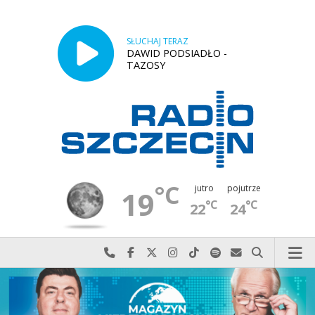
SŁUCHAJ TERAZ
DAWID PODSIADŁO -
TAZOSY
°C
jutro
pojutrze
19
°C
°C
22
24
Najlepiej po prostu do nas zadzwoń
Odwiedź nas na Facebook-u
Odwiedź nas na X
Odwiedź nas na Instagram-ie
Odwiedź nas na TikTok-u
Szukaj nas na Spotify
Wyślij do nas w
Szukaj