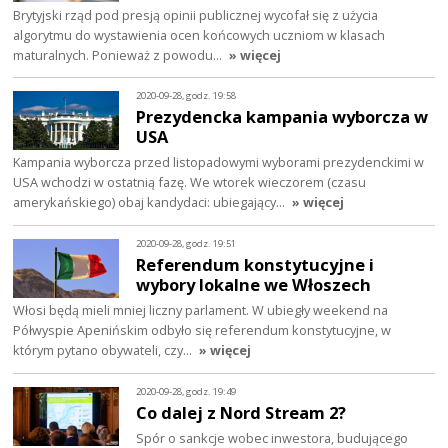
Brytyjski rząd pod presją opinii publicznej wycofał się z użycia
algorytmu do wystawienia ocen końcowych uczniom w klasach
maturalnych. Ponieważ z powodu…
» więcej
2020-09-28, godz. 19:58
Prezydencka kampania wyborcza w
USA
Kampania wyborcza przed listopadowymi wyborami prezydenckimi w
USA wchodzi w ostatnią fazę. We wtorek wieczorem (czasu
amerykańskiego) obaj kandydaci: ubiegający…
» więcej
2020-09-28, godz. 19:51
Referendum konstytucyjne i
wybory lokalne we Włoszech
Włosi będą mieli mniej liczny parlament. W ubiegły weekend na
Półwyspie Apenińskim odbyło się referendum konstytucyjne, w
którym pytano obywateli, czy…
» więcej
2020-09-28, godz. 19:49
Co dalej z Nord Stream 2?
Spór o sankcje wobec inwestora, budującego