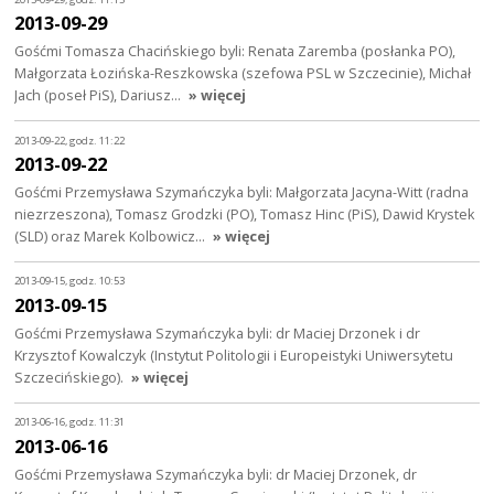
2013-09-29
Gośćmi Tomasza Chacińskiego byli: Renata Zaremba (posłanka PO),
Małgorzata Łozińska-Reszkowska (szefowa PSL w Szczecinie), Michał
Jach (poseł PiS), Dariusz…
» więcej
2013-09-22, godz. 11:22
2013-09-22
Gośćmi Przemysława Szymańczyka byli: Małgorzata Jacyna-Witt (radna
niezrzeszona), Tomasz Grodzki (PO), Tomasz Hinc (PiS), Dawid Krystek
(SLD) oraz Marek Kolbowicz…
» więcej
2013-09-15, godz. 10:53
2013-09-15
Gośćmi Przemysława Szymańczyka byli: dr Maciej Drzonek i dr
Krzysztof Kowalczyk (Instytut Politologii i Europeistyki Uniwersytetu
Szczecińskiego).
» więcej
2013-06-16, godz. 11:31
2013-06-16
Gośćmi Przemysława Szymańczyka byli: dr Maciej Drzonek, dr