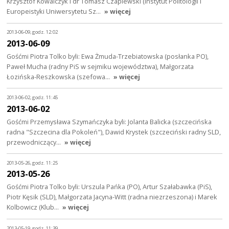
Krzysztof Kowalczyk i dr Tomasz Czapiewski (Instytut Politologii i
Europeistyki Uniwersytetu Sz…
» więcej
2013-06-09, godz. 12:02
2013-06-09
Gośćmi Piotra Tolko byli: Ewa Żmuda-Trzebiatowska (posłanka PO),
Paweł Mucha (radny PiS w sejmiku województwa), Małgorzata
Łozińska-Reszkowska (szefowa…
» więcej
2013-06-02, godz. 11:45
2013-06-02
Gośćmi Przemysława Szymańczyka byli: Jolanta Balicka (szczecińska
radna "Szczecina dla Pokoleń"), Dawid Krystek (szczeciński radny SLD,
przewodniczący…
» więcej
2013-05-26, godz. 11:25
2013-05-26
Gośćmi Piotra Tolko byli: Urszula Pańka (PO), Artur Szałabawka (PiS),
Piotr Kęsik (SLD), Małgorzata Jacyna-Witt (radna niezrzeszona) i Marek
Kolbowicz (Klub…
» więcej
2013-05-19, godz. 11:39