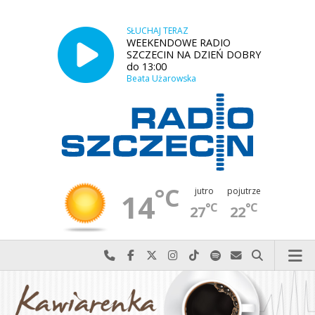
SŁUCHAJ TERAZ
WEEKENDOWE RADIO
SZCZECIN NA DZIEŃ DOBRY
do 13:00
Beata Użarowska
°C
jutro
pojutrze
14
°C
°C
27
22
Najlepiej po prostu do nas zadzwoń
Odwiedź nas na Facebook-u
Odwiedź nas na X
Odwiedź nas na Instagram-ie
Odwiedź nas na TikTok-u
Szukaj nas na Spotify
Wyślij do nas w
Szukaj