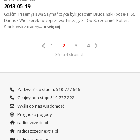
2013-05-19
Gośćmi Przemysława Szymańczyka byli: Joachim Brudziński (poseł PiS),
Dariusz Wieczorek (wiceprzewodniczący SLD w Szczecinie), Robert
Stankiewicz (radny…
» więcej
1
2
3
4
36 na 4 stronach
Zadzwoń do studia: 510 777 666
Czujny non stop: 510 777 222
Wyślij do nas wiadomość
Prognoza pogody
radioszczecin.pl
radioszczecinextra.pl
radioszczecin.tv