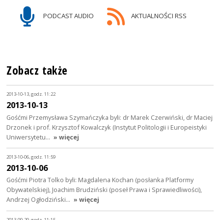
PODCAST AUDIO
AKTUALNOŚCI RSS
Zobacz także
2013-10-13, godz. 11:22
2013-10-13
Gośćmi Przemysława Szymańczyka byli: dr Marek Czerwiński, dr Maciej
Drzonek i prof. Krzysztof Kowalczyk (Instytut Politologii i Europeistyki
Uniwersytetu…
» więcej
2013-10-06, godz. 11:59
2013-10-06
Gośćmi Piotra Tolko byli: Magdalena Kochan (posłanka Platformy
Obywatelskiej), Joachim Brudziński (poseł Prawa i Sprawiedliwości),
Andrzej Ogłodziński…
» więcej
2013-09-29, godz. 11:15