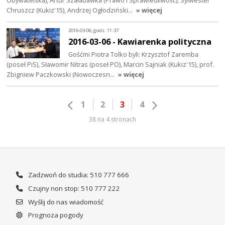
Obywatelska), Artur Szałabawka (Prawo i Sprawiedliwość), Sylwester
Chruszcz (Kukiz'15), Andrzej Ogłodziński…
» więcej
2016-03-06, godz. 11:37
2016-03-06 - Kawiarenka polityczna
Gośćmi Piotra Tolko byli: Krzysztof Zaremba
(poseł PiS), Sławomir Nitras (poseł PO), Marcin Sajniak (Kukiz'15), prof.
Zbigniew Paczkowski (Nowoczesn…
» więcej
1
2
3
4
38 na 4 stronach
Zadzwoń do studia: 510 777 666
Czujny non stop: 510 777 222
Wyślij do nas wiadomość
Prognoza pogody