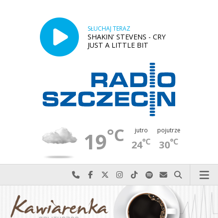
SŁUCHAJ TERAZ
SHAKIN' STEVENS - CRY
JUST A LITTLE BIT
°C
jutro
pojutrze
19
°C
°C
24
30
Najlepiej po prostu do nas zadzwoń
Odwiedź nas na Facebook-u
Odwiedź nas na X
Odwiedź nas na Instagram-ie
Odwiedź nas na TikTok-u
Szukaj nas na Spotify
Wyślij do nas w
Szukaj