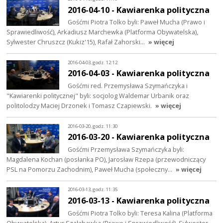
2016-04-10 - Kawiarenka polityczna
Gośćmi Piotra Tolko byli: Paweł Mucha (Prawo i
Sprawiedliwość), Arkadiusz Marchewka (Platforma Obywatelska),
Sylwester Chruszcz (Kukiz'15), Rafał Zahorski…
» więcej
2016-04-03, godz. 12:12
2016-04-03 - Kawiarenka polityczna
Gośćmi red. Przemysława Szymańczyka i
"Kawiarenki politycznej" byli: socjolog Waldemar Urbanik oraz
politolodzy Maciej Drzonek i Tomasz Czapiewski.
» więcej
2016-03-20, godz. 11:30
2016-03-20 - Kawiarenka polityczna
Gośćmi Przemysława Szymańczyka byli:
Magdalena Kochan (posłanka PO), Jarosław Rzepa (przewodniczący
PSL na Pomorzu Zachodnim), Paweł Mucha (społeczny…
» więcej
2016-03-13, godz. 11:35
2016-03-13 - Kawiarenka polityczna
Gośćmi Piotra Tolko byli: Teresa Kalina (Platforma