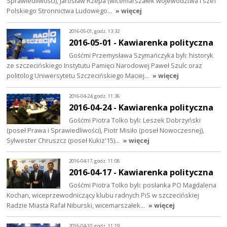
Sprawiedliwości), Jarosław Rzepa (wicemarszałek województwa i szef
Polskiego Stronnictwa Ludowego…
» więcej
2016-05-01, godz. 13:32
2016-05-01 - Kawiarenka polityczna
Gośćmi Przemysława Szymańczyka byli: historyk
ze szczecińskiego Instytutu Pamięci Narodowej Paweł Szulc oraz
politolog Uniwersytetu Szczecińskiego Maciej…
» więcej
2016-04-24, godz. 11:36
2016-04-24 - Kawiarenka polityczna
Gośćmi Piotra Tolko byli: Leszek Dobrzyński
(poseł Prawa i Sprawiedliwości), Piotr Misiło (poseł Nowoczesnej),
Sylwester Chruszcz (poseł Kukiz'15)…
» więcej
2016-04-17, godz. 11:08
2016-04-17 - Kawiarenka polityczna
Gośćmi Piotra Tolko byli: posłanka PO Magdalena
Kochan, wiceprzewodniczący klubu radnych PiS w szczecińskiej
Radzie Miasta Rafał Niburski, wicemarszałek…
» więcej
2016-04-10, godz. 11:19