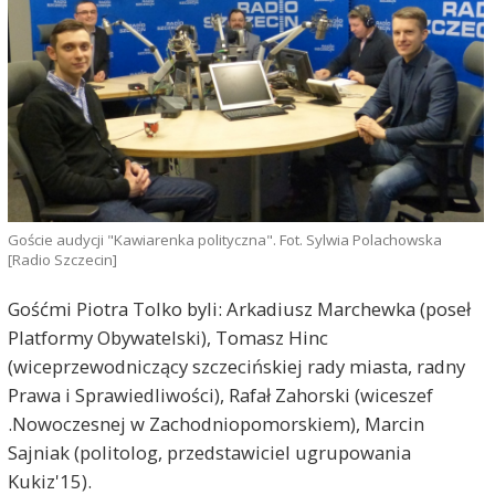
Goście audycji "Kawiarenka polityczna". Fot. Sylwia Polachowska
[Radio Szczecin]
Gośćmi Piotra Tolko byli: Arkadiusz Marchewka (poseł
Platformy Obywatelski), Tomasz Hinc
(wiceprzewodniczący szczecińskiej rady miasta, radny
Prawa i Sprawiedliwości), Rafał Zahorski (wiceszef
.Nowoczesnej w Zachodniopomorskiem), Marcin
Sajniak (politolog, przedstawiciel ugrupowania
Kukiz'15).