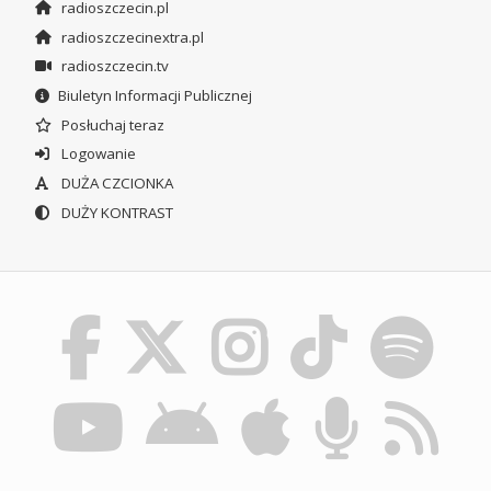
radioszczecin.pl
radioszczecinextra.pl
radioszczecin.tv
Biuletyn Informacji Publicznej
Posłuchaj teraz
Logowanie
DUŻA CZCIONKA
DUŻY KONTRAST