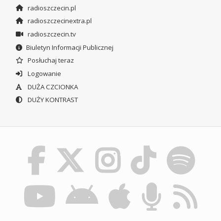
radioszczecin.pl
radioszczecinextra.pl
radioszczecin.tv
Biuletyn Informacji Publicznej
Posłuchaj teraz
Logowanie
DUŻA CZCIONKA
DUŻY KONTRAST