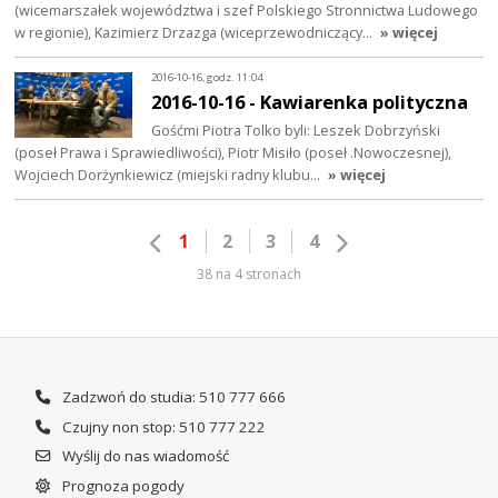
(wicemarszałek województwa i szef Polskiego Stronnictwa Ludowego
w regionie), Kazimierz Drzazga (wiceprzewodniczący…
» więcej
2016-10-16, godz. 11:04
2016-10-16 - Kawiarenka polityczna
Gośćmi Piotra Tolko byli: Leszek Dobrzyński
(poseł Prawa i Sprawiedliwości), Piotr Misiło (poseł .Nowoczesnej),
Wojciech Dorżynkiewicz (miejski radny klubu…
» więcej
1
2
3
4
38 na 4 stronach
Zadzwoń do studia: 510 777 666
Czujny non stop: 510 777 222
Wyślij do nas wiadomość
Prognoza pogody