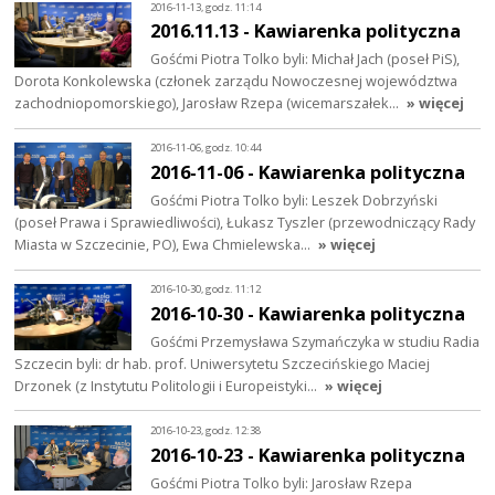
2016-11-13, godz. 11:14
2016.11.13 - Kawiarenka polityczna
Gośćmi Piotra Tolko byli: Michał Jach (poseł PiS),
Dorota Konkolewska (członek zarządu Nowoczesnej województwa
zachodniopomorskiego), Jarosław Rzepa (wicemarszałek…
» więcej
2016-11-06, godz. 10:44
2016-11-06 - Kawiarenka polityczna
Gośćmi Piotra Tolko byli: Leszek Dobrzyński
(poseł Prawa i Sprawiedliwości), Łukasz Tyszler (przewodniczący Rady
Miasta w Szczecinie, PO), Ewa Chmielewska…
» więcej
2016-10-30, godz. 11:12
2016-10-30 - Kawiarenka polityczna
Gośćmi Przemysława Szymańczyka w studiu Radia
Szczecin byli: dr hab. prof. Uniwersytetu Szczecińskiego Maciej
Drzonek (z Instytutu Politologii i Europeistyki…
» więcej
2016-10-23, godz. 12:38
2016-10-23 - Kawiarenka polityczna
Gośćmi Piotra Tolko byli: Jarosław Rzepa