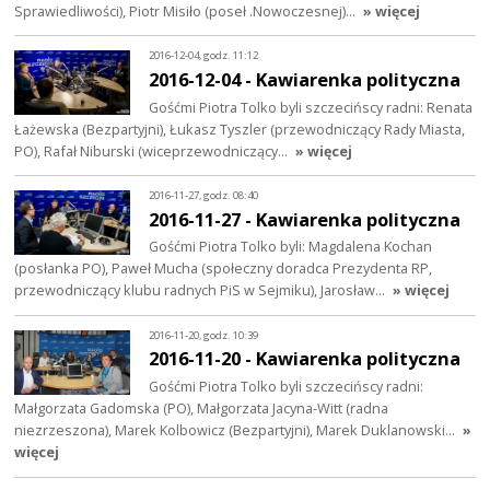
Sprawiedliwości), Piotr Misiło (poseł .Nowoczesnej)…
» więcej
2016-12-04, godz. 11:12
2016-12-04 - Kawiarenka polityczna
Gośćmi Piotra Tolko byli szczecińscy radni: Renata
Łażewska (Bezpartyjni), Łukasz Tyszler (przewodniczący Rady Miasta,
PO), Rafał Niburski (wiceprzewodniczący…
» więcej
2016-11-27, godz. 08:40
2016-11-27 - Kawiarenka polityczna
Gośćmi Piotra Tolko byli: Magdalena Kochan
(posłanka PO), Paweł Mucha (społeczny doradca Prezydenta RP,
przewodniczący klubu radnych PiS w Sejmiku), Jarosław…
» więcej
2016-11-20, godz. 10:39
2016-11-20 - Kawiarenka polityczna
Gośćmi Piotra Tolko byli szczecińscy radni:
Małgorzata Gadomska (PO), Małgorzata Jacyna-Witt (radna
niezrzeszona), Marek Kolbowicz (Bezpartyjni), Marek Duklanowski…
»
więcej