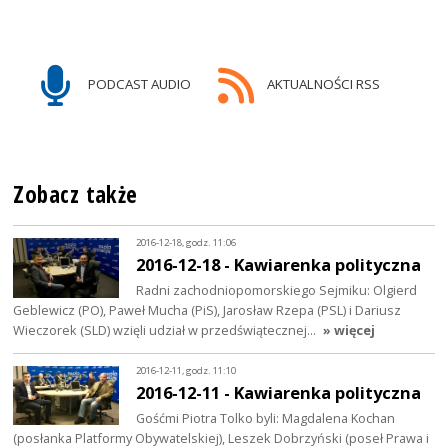
PODCAST AUDIO
AKTUALNOŚCI RSS
Zobacz także
2016-12-18, godz. 11:06
2016-12-18 - Kawiarenka polityczna
Radni zachodniopomorskiego Sejmiku: Olgierd
Geblewicz (PO), Paweł Mucha (PiS), Jarosław Rzepa (PSL) i Dariusz
Wieczorek (SLD) wzięli udział w przedświątecznej…
» więcej
2016-12-11, godz. 11:10
2016-12-11 - Kawiarenka polityczna
Gośćmi Piotra Tolko byli: Magdalena Kochan
(posłanka Platformy Obywatelskiej), Leszek Dobrzyński (poseł Prawa i