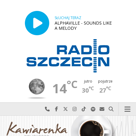
SŁUCHAJ TERAZ
ALPHAVILLE - SOUNDS LIKE
A MELODY
°C
jutro
pojutrze
14
°C
°C
30
27
Najlepiej po prostu do nas zadzwoń
Odwiedź nas na Facebook-u
Odwiedź nas na X
Odwiedź nas na Instagram-ie
Odwiedź nas na TikTok-u
Szukaj nas na Spotify
Wyślij do nas w
Szukaj