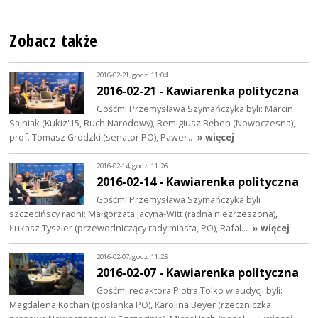
Zobacz także
2016-02-21, godz. 11:04
2016-02-21 - Kawiarenka polityczna
Gośćmi Przemysława Szymańczyka byli: Marcin
Sajniak (Kukiz'15, Ruch Narodowy), Remigiusz Bęben (Nowoczesna),
prof. Tomasz Grodzki (senator PO), Paweł…
» więcej
2016-02-14, godz. 11:26
2016-02-14 - Kawiarenka polityczna
Gośćmi Przemysława Szymańczyka byli
szczecińscy radni: Małgorzata Jacyna-Witt (radna niezrzeszona),
Łukasz Tyszler (przewodniczący rady miasta, PO), Rafał…
» więcej
2016-02-07, godz. 11:25
2016-02-07 - Kawiarenka polityczna
Gośćmi redaktora Piotra Tolko w audycji byli:
Magdalena Kochan (posłanka PO), Karolina Beyer (rzeczniczka