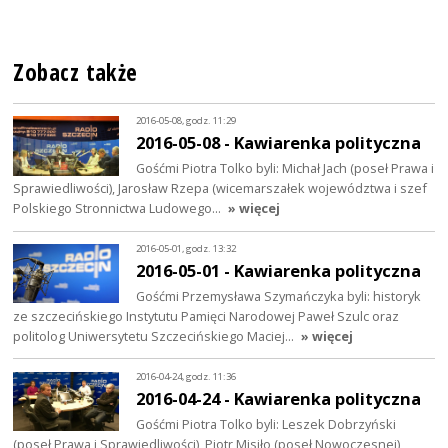
Zobacz także
2016-05-08, godz. 11:29
2016-05-08 - Kawiarenka polityczna
Gośćmi Piotra Tolko byli: Michał Jach (poseł Prawa i
Sprawiedliwości), Jarosław Rzepa (wicemarszałek województwa i szef
Polskiego Stronnictwa Ludowego…
» więcej
2016-05-01, godz. 13:32
2016-05-01 - Kawiarenka polityczna
Gośćmi Przemysława Szymańczyka byli: historyk
ze szczecińskiego Instytutu Pamięci Narodowej Paweł Szulc oraz
politolog Uniwersytetu Szczecińskiego Maciej…
» więcej
2016-04-24, godz. 11:36
2016-04-24 - Kawiarenka polityczna
Gośćmi Piotra Tolko byli: Leszek Dobrzyński
(poseł Prawa i Sprawiedliwości), Piotr Misiło (poseł Nowoczesnej),