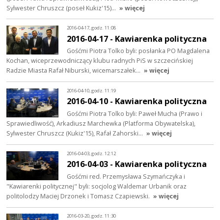
Sylwester Chruszcz (poseł Kukiz'15)…
» więcej
2016-04-17, godz. 11:08
2016-04-17 - Kawiarenka polityczna
Gośćmi Piotra Tolko byli: posłanka PO Magdalena
Kochan, wiceprzewodniczący klubu radnych PiS w szczecińskiej
Radzie Miasta Rafał Niburski, wicemarszałek…
» więcej
2016-04-10, godz. 11:19
2016-04-10 - Kawiarenka polityczna
Gośćmi Piotra Tolko byli: Paweł Mucha (Prawo i
Sprawiedliwość), Arkadiusz Marchewka (Platforma Obywatelska),
Sylwester Chruszcz (Kukiz'15), Rafał Zahorski…
» więcej
2016-04-03, godz. 12:12
2016-04-03 - Kawiarenka polityczna
Gośćmi red. Przemysława Szymańczyka i
"Kawiarenki politycznej" byli: socjolog Waldemar Urbanik oraz
politolodzy Maciej Drzonek i Tomasz Czapiewski.
» więcej
2016-03-20, godz. 11:30