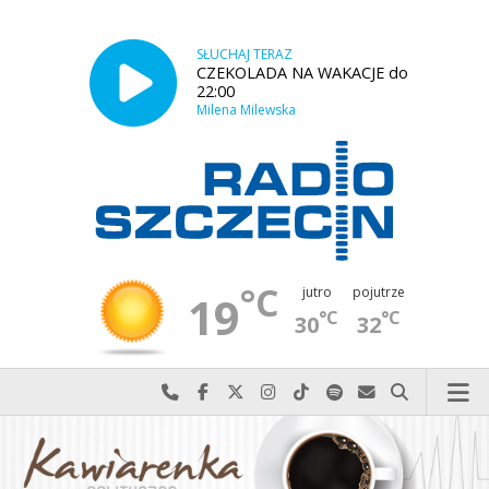
SŁUCHAJ TERAZ
CZEKOLADA NA WAKACJE do
22:00
Milena Milewska
°C
jutro
pojutrze
19
°C
°C
30
32
Najlepiej po prostu do nas zadzwoń
Odwiedź nas na Facebook-u
Odwiedź nas na X
Odwiedź nas na Instagram-ie
Odwiedź nas na TikTok-u
Szukaj nas na Spotify
Wyślij do nas w
Szukaj