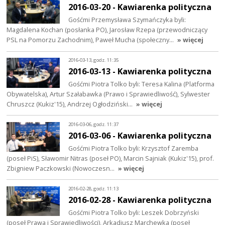
2016-03-20 - Kawiarenka polityczna
Gośćmi Przemysława Szymańczyka byli:
Magdalena Kochan (posłanka PO), Jarosław Rzepa (przewodniczący
PSL na Pomorzu Zachodnim), Paweł Mucha (społeczny…
» więcej
2016-03-13, godz. 11:35
2016-03-13 - Kawiarenka polityczna
Gośćmi Piotra Tolko byli: Teresa Kalina (Platforma
Obywatelska), Artur Szałabawka (Prawo i Sprawiedliwość), Sylwester
Chruszcz (Kukiz'15), Andrzej Ogłodziński…
» więcej
2016-03-06, godz. 11:37
2016-03-06 - Kawiarenka polityczna
Gośćmi Piotra Tolko byli: Krzysztof Zaremba
(poseł PiS), Sławomir Nitras (poseł PO), Marcin Sajniak (Kukiz'15), prof.
Zbigniew Paczkowski (Nowoczesn…
» więcej
2016-02-28, godz. 11:13
2016-02-28 - Kawiarenka polityczna
Gośćmi Piotra Tolko byli: Leszek Dobrzyński
(poseł Prawa i Sprawiedliwości), Arkadiusz Marchewka (poseł