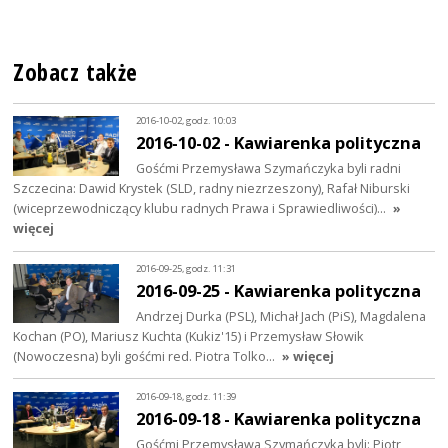
Zobacz także
2016-10-02, godz. 10:03
2016-10-02 - Kawiarenka polityczna
Gośćmi Przemysława Szymańczyka byli radni
Szczecina: Dawid Krystek (SLD, radny niezrzeszony), Rafał Niburski
(wiceprzewodniczący klubu radnych Prawa i Sprawiedliwości)…
»
więcej
2016-09-25, godz. 11:31
2016-09-25 - Kawiarenka polityczna
Andrzej Durka (PSL), Michał Jach (PiS), Magdalena
Kochan (PO), Mariusz Kuchta (Kukiz'15) i Przemysław Słowik
(Nowoczesna) byli gośćmi red. Piotra Tolko…
» więcej
2016-09-18, godz. 11:39
2016-09-18 - Kawiarenka polityczna
Gośćmi Przemysława Szymańczyka byli: Piotr