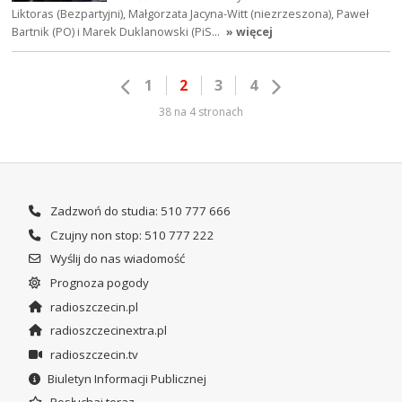
Liktoras (Bezpartyjni), Małgorzata Jacyna-Witt (niezrzeszona), Paweł
Bartnik (PO) i Marek Duklanowski (PiS…
» więcej
1
2
3
4
38 na 4 stronach
Zadzwoń do studia: 510 777 666
Czujny non stop: 510 777 222
Wyślij do nas wiadomość
Prognoza pogody
radioszczecin.pl
radioszczecinextra.pl
radioszczecin.tv
Biuletyn Informacji Publicznej