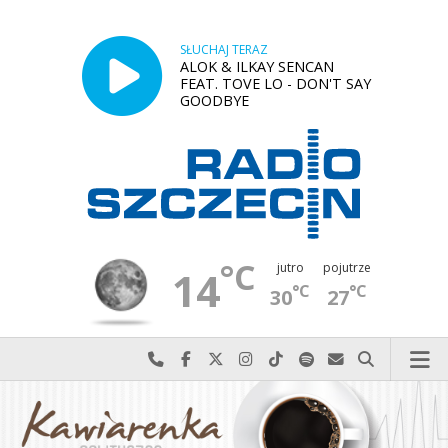
SŁUCHAJ TERAZ
ALOK & ILKAY SENCAN
FEAT. TOVE LO - DON'T SAY
GOODBYE
°C
jutro
pojutrze
14
°C
°C
30
27
Najlepiej po prostu do nas zadzwoń
Odwiedź nas na Facebook-u
Odwiedź nas na X
Odwiedź nas na Instagram-ie
Odwiedź nas na TikTok-u
Szukaj nas na Spotify
Wyślij do nas w
Szukaj