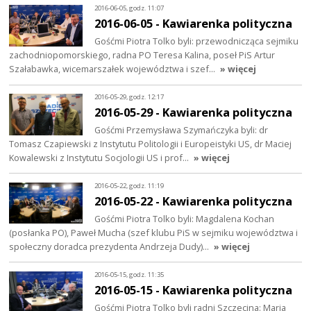
2016-06-05, godz. 11:07
2016-06-05 - Kawiarenka polityczna
Gośćmi Piotra Tolko byli: przewodnicząca sejmiku
zachodniopomorskiego, radna PO Teresa Kalina, poseł PiS Artur
Szałabawka, wicemarszałek województwa i szef…
» więcej
2016-05-29, godz. 12:17
2016-05-29 - Kawiarenka polityczna
Gośćmi Przemysława Szymańczyka byli: dr
Tomasz Czapiewski z Instytutu Politologii i Europeistyki US, dr Maciej
Kowalewski z Instytutu Socjologii US i prof…
» więcej
2016-05-22, godz. 11:19
2016-05-22 - Kawiarenka polityczna
Gośćmi Piotra Tolko byli: Magdalena Kochan
(posłanka PO), Paweł Mucha (szef klubu PiS w sejmiku województwa i
społeczny doradca prezydenta Andrzeja Dudy)…
» więcej
2016-05-15, godz. 11:35
2016-05-15 - Kawiarenka polityczna
Gośćmi Piotra Tolko byli radni Szczecina: Maria