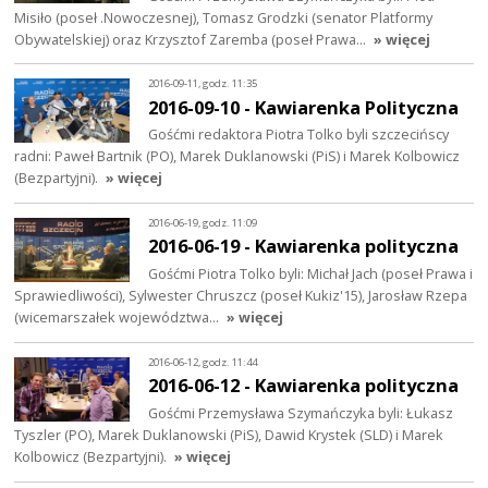
Misiło (poseł .Nowoczesnej), Tomasz Grodzki (senator Platformy
Obywatelskiej) oraz Krzysztof Zaremba (poseł Prawa…
» więcej
2016-09-11, godz. 11:35
2016-09-10 - Kawiarenka Polityczna
Gośćmi redaktora Piotra Tolko byli szczecińscy
radni: Paweł Bartnik (PO), Marek Duklanowski (PiS) i Marek Kolbowicz
(Bezpartyjni).
» więcej
2016-06-19, godz. 11:09
2016-06-19 - Kawiarenka polityczna
Gośćmi Piotra Tolko byli: Michał Jach (poseł Prawa i
Sprawiedliwości), Sylwester Chruszcz (poseł Kukiz'15), Jarosław Rzepa
(wicemarszałek województwa…
» więcej
2016-06-12, godz. 11:44
2016-06-12 - Kawiarenka polityczna
Gośćmi Przemysława Szymańczyka byli: Łukasz
Tyszler (PO), Marek Duklanowski (PiS), Dawid Krystek (SLD) i Marek
Kolbowicz (Bezpartyjni).
» więcej