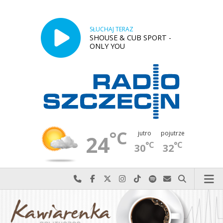
SŁUCHAJ TERAZ
SHOUSE & CUB SPORT -
ONLY YOU
°C
jutro
pojutrze
24
°C
°C
30
32
Najlepiej po prostu do nas zadzwoń
Odwiedź nas na Facebook-u
Odwiedź nas na X
Odwiedź nas na Instagram-ie
Odwiedź nas na TikTok-u
Szukaj nas na Spotify
Wyślij do nas w
Szukaj