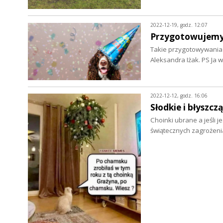
2022-12-19, godz. 12:07
Przygotowujemy p
Takie przygotowywania t
Aleksandra Iżak. PS Ja 
2022-12-12, godz. 16:06
Słodkie i błyszc
Choinki ubrane a jeśli jes
świątecznych zagrożen