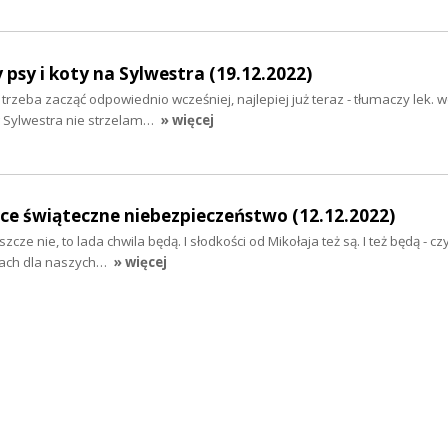
sy i koty na Sylwestra (19.12.2022)
rzeba zacząć odpowiednio wcześniej, najlepiej już teraz - tłumaczy lek. w
w Sylwestra nie strzelam…
» więcej
zące świąteczne niebezpieczeństwo (12.12.2022)
zcze nie, to lada chwila będą. I słodkości od Mikołaja też są. I też będą - czy
iach dla naszych…
» więcej