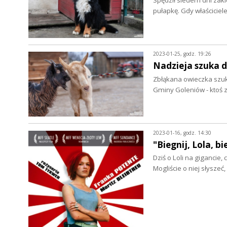
Spędził siedem dni zakl
pułapkę. Gdy właściciele
2023-01-25, godz. 19:26
Nadzieja szuka d
Zbłąkana owieczka szuk
Gminy Goleniów - ktoś 
2023-01-16, godz. 14:30
"Biegnij, Lola, bi
Dziś o Loli na gigancie,
Mogliście o niej słyszeć