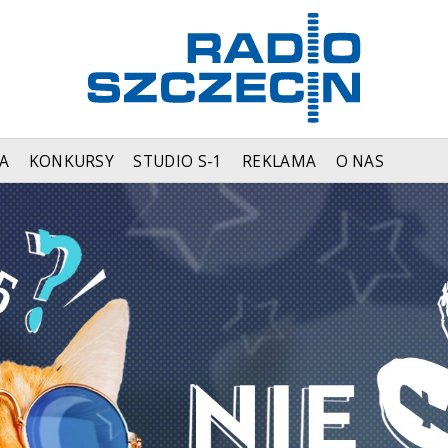
A
KONKURSY
STUDIO S-1
REKLAMA
O NAS