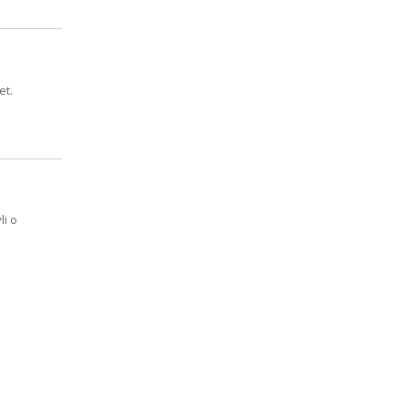
et.
li o