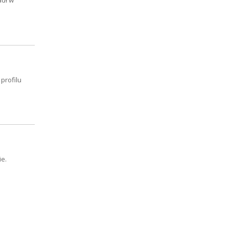
adł w
profilu
ie.