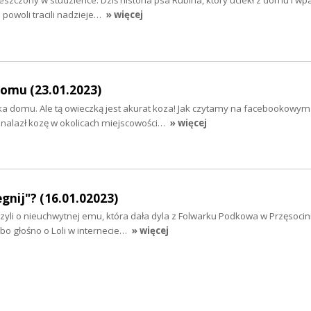
eszczony w studzience. Dziś historia psa Rubina, który uciekł z domu i wp
 powoli tracili nadzieje…
» więcej
omu (23.01.2023)
a domu. Ale tą owieczką jest akurat koza! Jak czytamy na facebookowym 
znalazł kozę w okolicach miejscowości…
» więcej
egnij"? (16.01.02023)
 czyli o nieuchwytnej emu, która dała dyla z Folwarku Podkowa w Przęsocin
, bo głośno o Loli w internecie…
» więcej