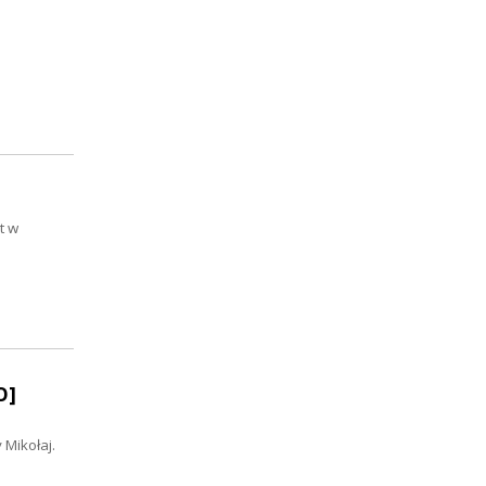
t w
O]
 Mikołaj.