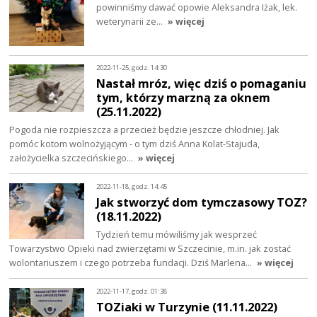
powinniśmy dawać opowie Aleksandra Iżak, lek.
weterynarii ze…
» więcej
2022-11-25, godz. 14:30
Nastał mróz, więc dziś o pomaganiu
tym, którzy marzną za oknem
(25.11.2022)
Pogoda nie rozpieszcza a przecież będzie jeszcze chłodniej. Jak
pomóc kotom wolnożyjącym - o tym dziś Anna Kolat-Stajuda,
założycielka szczecińskiego…
» więcej
2022-11-18, godz. 14:45
Jak stworzyć dom tymczasowy TOZ?
(18.11.2022)
Tydzień temu mówiliśmy jak wesprzeć
Towarzystwo Opieki nad zwierzętami w Szczecinie, m.in. jak zostać
wolontariuszem i czego potrzeba fundacji. Dziś Marlena…
» więcej
2022-11-17, godz. 01:38
TOZiaki w Turzynie (11.11.2022)