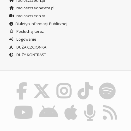
radioszczecin.pl
radioszczecinextra.pl
radioszczecin.tv
Biuletyn Informacji Publicznej
Posłuchaj teraz
Logowanie
DUŻA CZCIONKA
DUŻY KONTRAST