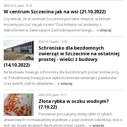
2022-10-21, godz. 16:32
W centrum Szczecina jak na wsi (21.10.2022)
Czy wiecie, że w centrum Szczecina jest takie miejsce, w którym
możemy poczuć się jak na wsi? Dziś kolejny raz jesteśmy z
mikrofonem w Zwierzętarni Zachodniopomorskiego…
» więcej
2022-10-14, godz. 14:30
Schronisko dla bezdomnych
zwierząt w Szczecinie na ostatniej
prostej - wieści z budowy
(14.10.2022)
Na budowie nowego schroniska dla bezdomnych psów i kotów przy
ul. Południowej trwają prace wykończeniowe wewnątrz pawilonów
oraz wokół, czyli to układanie…
» więcej
2022-10-07, godz. 19:17
Złota rybka w oczku wodnym?
(7.10.22)
Ponownie poszukamy złotej rybki! O rybach
akwariowych rozmawialiśmy w jednym z poprzednich odcinków, dziś o
tych do oczek wodnych Na tę okoliczność razem…
» więcej