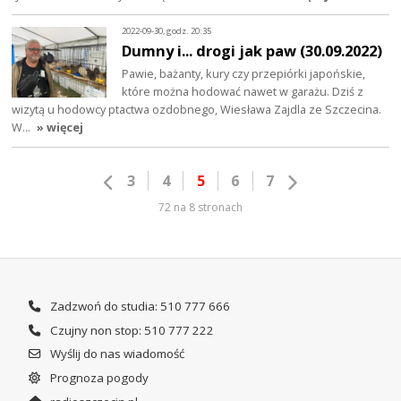
2022-09-30, godz. 20:35
Dumny i... drogi jak paw (30.09.2022)
Pawie, bażanty, kury czy przepiórki japońskie,
które można hodować nawet w garażu. Dziś z
wizytą u hodowcy ptactwa ozdobnego, Wiesława Zajdla ze Szczecina.
W…
» więcej
3
4
5
6
7
72 na 8 stronach
Zadzwoń do studia: 510 777 666
Czujny non stop: 510 777 222
Wyślij do nas wiadomość
Prognoza pogody