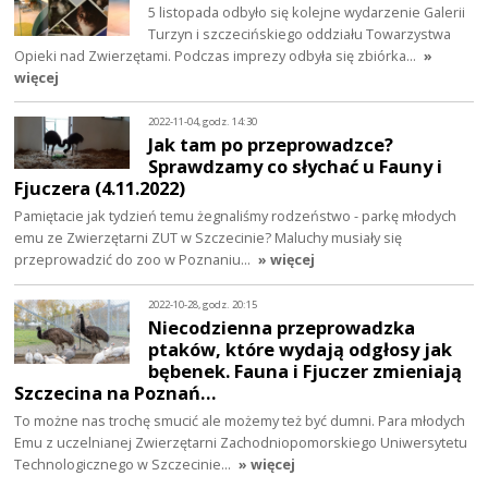
5 listopada odbyło się kolejne wydarzenie Galerii
Turzyn i szczecińskiego oddziału Towarzystwa
Opieki nad Zwierzętami. Podczas imprezy odbyła się zbiórka…
»
więcej
2022-11-04, godz. 14:30
Jak tam po przeprowadzce?
Sprawdzamy co słychać u Fauny i
Fjuczera (4.11.2022)
Pamiętacie jak tydzień temu żegnaliśmy rodzeństwo - parkę młodych
emu ze Zwierzętarni ZUT w Szczecinie? Maluchy musiały się
przeprowadzić do zoo w Poznaniu…
» więcej
2022-10-28, godz. 20:15
Niecodzienna przeprowadzka
ptaków, które wydają odgłosy jak
bębenek. Fauna i Fjuczer zmieniają
Szczecina na Poznań…
To możne nas trochę smucić ale możemy też być dumni. Para młodych
Emu z uczelnianej Zwierzętarni Zachodniopomorskiego Uniwersytetu
Technologicznego w Szczecinie…
» więcej