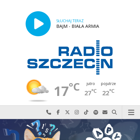
SŁUCHAJ TERAZ
BAJM - BIAŁA ARMIA
°C
jutro
pojutrze
17
°C
°C
27
22
Najlepiej po prostu do nas zadzwoń
Odwiedź nas na Facebook-u
Odwiedź nas na X
Odwiedź nas na Instagram-ie
Odwiedź nas na TikTok-u
Szukaj nas na Spotify
Wyślij do nas w
Szukaj