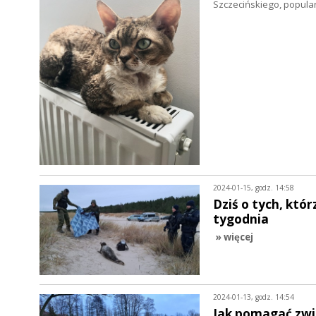
Szczecińskiego, popula
2024-01-15, godz. 14:58
Dziś o tych, któr
tygodnia
» więcej
2024-01-13, godz. 14:54
Jak pomagać zw