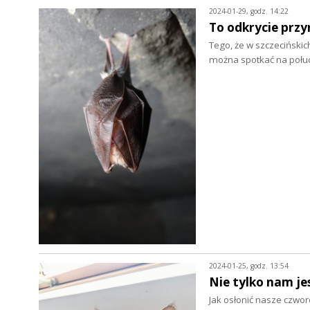
2024-01-29, godz. 14:22
To odkrycie przy
Tego, że w szczecińskic
można spotkać na połud
2024-01-25, godz. 13:54
Nie tylko nam je
Jak osłonić nasze czwo