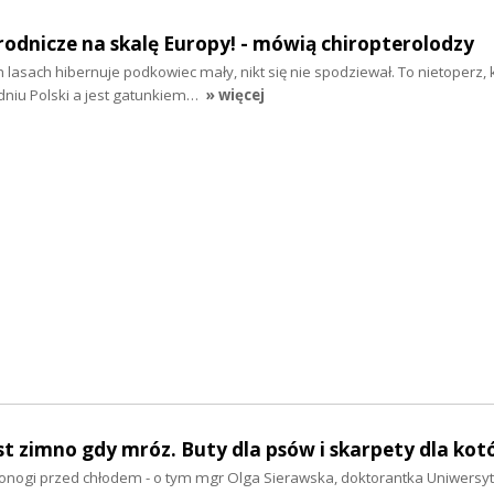
rodnicze na skalę Europy! - mówią chiropterolodzy
h lasach hibernuje podkowiec mały, nikt się nie spodziewał. To nietoperz,
niu Polski a jest gatunkiem…
» więcej
st zimno gdy mróz. Buty dla psów i skarpety dla ko
ronogi przed chłodem - o tym mgr Olga Sierawska, doktorantka Uniwersy