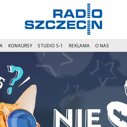
A
KONKURSY
STUDIO S-1
REKLAMA
O NAS