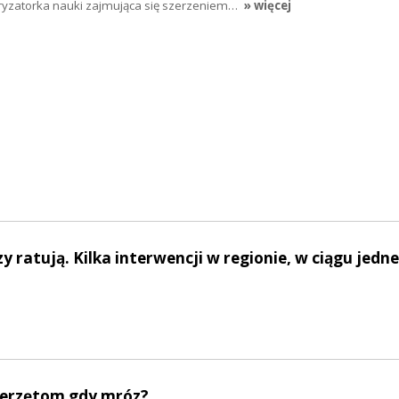
ryzatorka nauki zajmująca się szerzeniem…
» więcej
zy ratują. Kilka interwencji w regionie, w ciągu jedn
ierzętom gdy mróz?