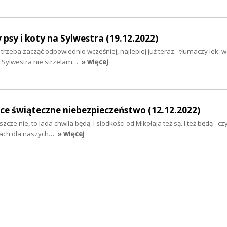
sy i koty na Sylwestra (19.12.2022)
rzeba zacząć odpowiednio wcześniej, najlepiej już teraz - tłumaczy lek. w
w Sylwestra nie strzelam…
» więcej
zące świąteczne niebezpieczeństwo (12.12.2022)
zcze nie, to lada chwila będą. I słodkości od Mikołaja też są. I też będą - czy
iach dla naszych…
» więcej