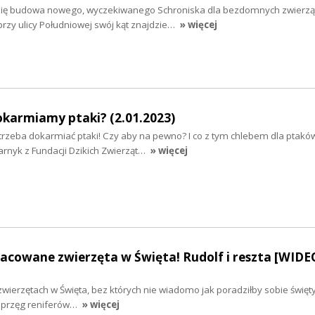
 się budowa nowego, wyczekiwanego Schroniska dla bezdomnych zwierzą
rzy ulicy Południowej swój kąt znajdzie…
» więcej
dokarmiamy ptaki? (2.01.2023)
o trzeba dokarmiać ptaki! Czy aby na pewno? I co z tym chlebem dla ptak
rnyk z Fundacji Dzikich Zwierząt…
» więcej
acowane zwierzęta w Święta! Rudolf i reszta [WIDE
zwierzętach w Święta, bez których nie wiadomo jak poradziłby sobie święty
zaprzęg reniferów…
» więcej