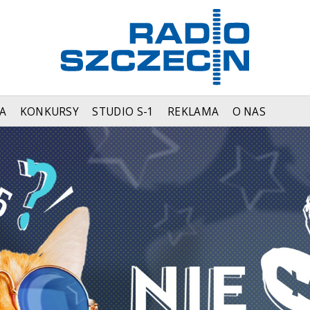
A
KONKURSY
STUDIO S-1
REKLAMA
O NAS