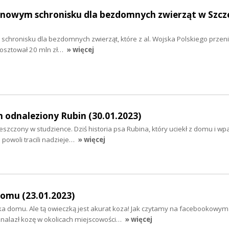
nowym schronisku dla bezdomnych zwierząt w Szcze
chronisku dla bezdomnych zwierząt, które z al. Wojska Polskiego przeni
kosztował 20 mln zł…
» więcej
 odnaleziony Rubin (30.01.2023)
eszczony w studzience. Dziś historia psa Rubina, który uciekł z domu i wp
 powoli tracili nadzieje…
» więcej
omu (23.01.2023)
a domu. Ale tą owieczką jest akurat koza! Jak czytamy na facebookowym 
znalazł kozę w okolicach miejscowości…
» więcej