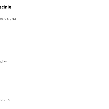
cinie
osło się na
adł w
profilu