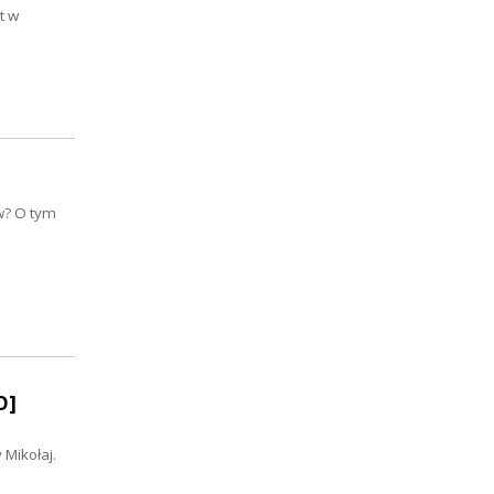
t w
ów? O tym
O]
 Mikołaj.