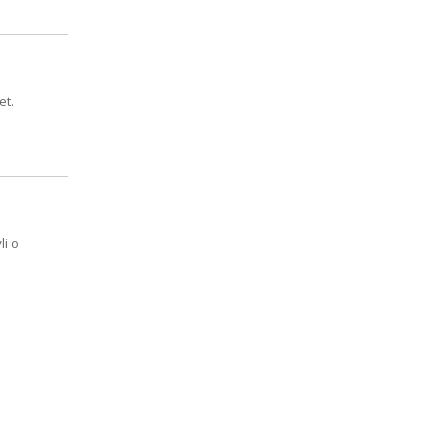
et.
li o