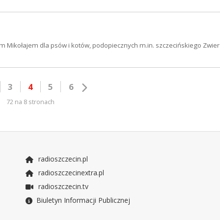
ym Mikołajem dla psów i kotów, podopiecznych m.in. szczecińskiego Zwie
3
4
5
6
72 na 8 stronach
radioszczecin.pl
radioszczecinextra.pl
radioszczecin.tv
Biuletyn Informacji Publicznej