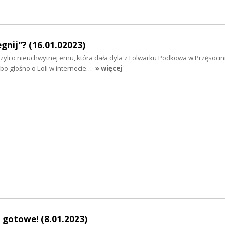
egnij"? (16.01.02023)
 czyli o nieuchwytnej emu, która dała dyla z Folwarku Podkowa w Przęsocin
, bo głośno o Loli w internecie…
» więcej
gotowe! (8.01.2023)