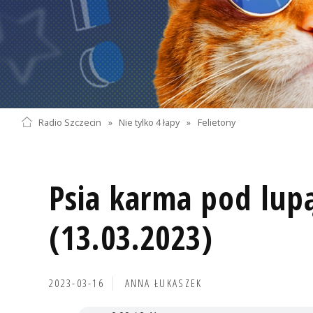
Radio Szczecin
»
Nie tylko 4 łapy
»
Felietony
Psia karma pod lu
(13.03.2023)
2023-03-16
ANNA ŁUKASZEK