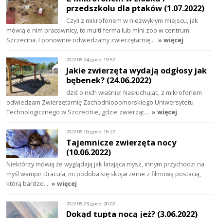
przedszkolu dla ptaków (1.07.2022)
Czyli z mikrofonem w niezwykłym miejscu, jak
mówią o nim pracownicy, to multi ferma lub mini zoo w centrum
Szczecina. I ponownie odwiedzamy zwierzętarnię…
» więcej
2022-06-24, godz. 19:52
Jakie zwierzęta wydają odgłosy jak
bębenek? (24.06.2022)
dziś o nich właśnie! Nasłuchując, z mikrofonem
odwiedzam Zwierzętarnię Zachodniopomorskiego Uniwersytetu
Technologicznego w Szczecinie, gdzie zwierząt…
» więcej
2022-06-10, godz. 16:22
Tajemnicze zwierzęta nocy
(10.06.2022)
Niektórzy mówią że wyglądają jak latająca mysz, innym przychodzi na
myśl wampir Dracula, mi podoba się skojarzenie z filmową postacią,
którą bardzo…
» więcej
2022-06-03, godz. 20:02
Dokąd tupta nocą jeż? (3.06.2022)