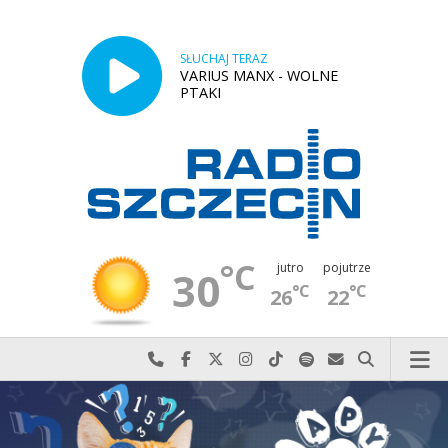
SŁUCHAJ TERAZ
VARIUS MANX - WOLNE
PTAKI
°C
jutro
pojutrze
30
°C
°C
26
22
Najlepiej po prostu do nas zadzwoń
Odwiedź nas na Facebook-u
Odwiedź nas na X
Odwiedź nas na Instagram-ie
Odwiedź nas na TikTok-u
Szukaj nas na Spotify
Wyślij do nas w
Szukaj