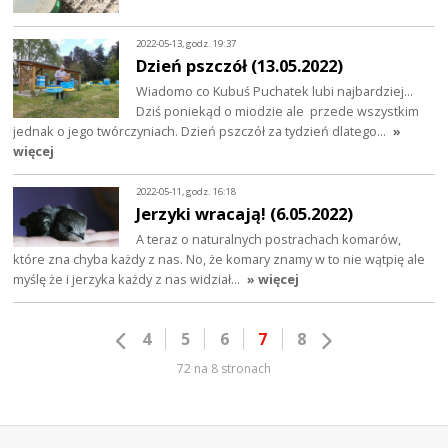
2022-05-13, godz. 19:37
Dzień pszczół (13.05.2022)
Wiadomo co Kubuś Puchatek lubi najbardziej...
Dziś poniekąd o miodzie ale przede wszystkim
jednak o jego twórczyniach. Dzień pszczół za tydzień dlatego…
»
więcej
2022-05-11, godz. 16:18
Jerzyki wracają! (6.05.2022)
A teraz o naturalnych postrachach komarów,
które zna chyba każdy z nas. No, że komary znamy w to nie wątpię ale
myślę że i jerzyka każdy z nas widział…
» więcej
4
5
6
7
8
72 na 8 stronach