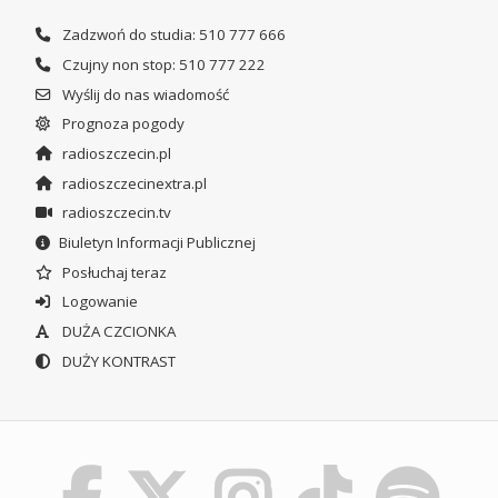
Zadzwoń do studia: 510 777 666
Czujny non stop: 510 777 222
Wyślij do nas wiadomość
Prognoza pogody
radioszczecin.pl
radioszczecinextra.pl
radioszczecin.tv
Biuletyn Informacji Publicznej
Posłuchaj teraz
Logowanie
DUŻA CZCIONKA
DUŻY KONTRAST