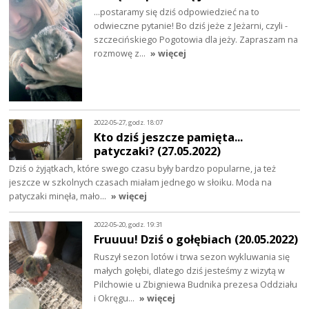
...postaramy się dziś odpowiedzieć na to
odwieczne pytanie! Bo dziś jeże z Jeżarni, czyli -
szczecińskiego Pogotowia dla jeży. Zapraszam na
rozmowę z…
» więcej
2022-05-27, godz. 18:07
Kto dziś jeszcze pamięta...
patyczaki? (27.05.2022)
Dziś o żyjątkach, które swego czasu były bardzo popularne, ja też
jeszcze w szkolnych czasach miałam jednego w słoiku. Moda na
patyczaki minęła, mało…
» więcej
2022-05-20, godz. 19:31
Fruuuu! Dziś o gołębiach (20.05.2022)
Ruszył sezon lotów i trwa sezon wykluwania się
małych gołębi, dlatego dziś jesteśmy z wizytą w
Pilchowie u Zbigniewa Budnika prezesa Oddziału
i Okręgu…
» więcej