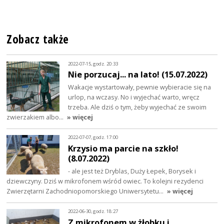
Zobacz także
2022-07-15, godz. 20:33
Nie porzucaj... na lato! (15.07.2022)
Wakacje wystartowały, pewnie wybieracie się na
urlop, na wczasy. No i wyjechać warto, wręcz
trzeba. Ale dziś o tym, żeby wyjechać ze swoim
zwierzakiem albo…
» więcej
2022-07-07, godz. 17:00
Krzysio ma parcie na szkło!
(8.07.2022)
- ale jest też Dryblas, Duży Łepek, Borysek i
dziewczyny. Dziś w mikrofonem wśród owiec. To kolejni rezydenci
Zwierzętarni Zachodniopomorskiego Uniwersytetu…
» więcej
2022-06-30, godz. 18:27
Z mikrofonem w żłobku i