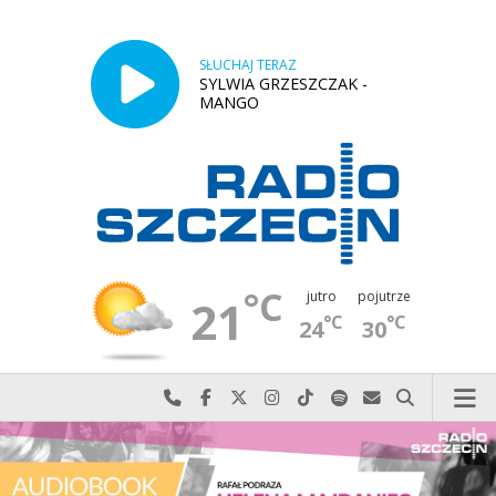
SŁUCHAJ TERAZ
SYLWIA GRZESZCZAK -
MANGO
°C
jutro
pojutrze
21
°C
°C
24
30
Najlepiej po prostu do nas zadzwoń
Odwiedź nas na Facebook-u
Odwiedź nas na X
Odwiedź nas na Instagram-ie
Odwiedź nas na TikTok-u
Szukaj nas na Spotify
Wyślij do nas w
Szukaj