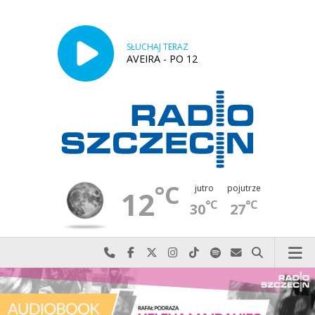
SŁUCHAJ TERAZ
AVEIRA - PO 12
°C
jutro
pojutrze
12
°C
°C
30
27
Najlepiej po prostu do nas zadzwoń
Odwiedź nas na Facebook-u
Odwiedź nas na X
Odwiedź nas na Instagram-ie
Odwiedź nas na TikTok-u
Szukaj nas na Spotify
Wyślij do nas w
Szukaj