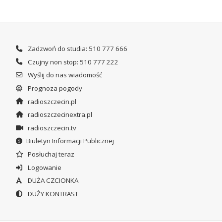
Zadzwoń do studia: 510 777 666
Czujny non stop: 510 777 222
Wyślij do nas wiadomość
Prognoza pogody
radioszczecin.pl
radioszczecinextra.pl
radioszczecin.tv
Biuletyn Informacji Publicznej
Posłuchaj teraz
Logowanie
DUŻA CZCIONKA
DUŻY KONTRAST