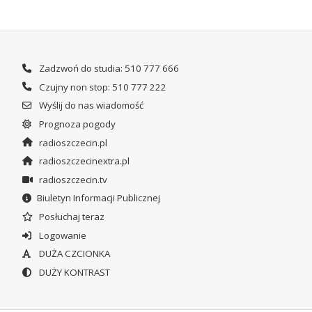
Zadzwoń do studia: 510 777 666
Czujny non stop: 510 777 222
Wyślij do nas wiadomość
Prognoza pogody
radioszczecin.pl
radioszczecinextra.pl
radioszczecin.tv
Biuletyn Informacji Publicznej
Posłuchaj teraz
Logowanie
DUŻA CZCIONKA
DUŻY KONTRAST