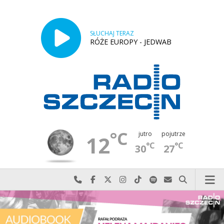
SŁUCHAJ TERAZ
RÓŻE EUROPY - JEDWAB
°C
jutro
pojutrze
12
°C
°C
30
27
Najlepiej po prostu do nas zadzwoń
Odwiedź nas na Facebook-u
Odwiedź nas na X
Odwiedź nas na Instagram-ie
Odwiedź nas na TikTok-u
Szukaj nas na Spotify
Wyślij do nas w
Szukaj