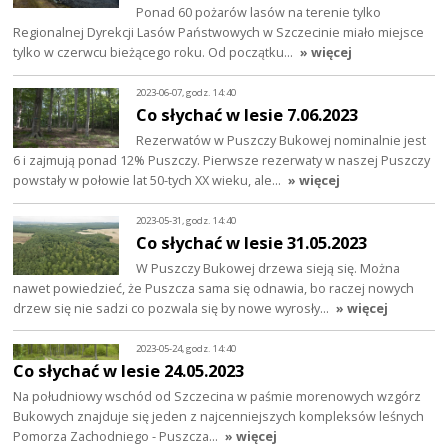
Ponad 60 pożarów lasów na terenie tylko
Regionalnej Dyrekcji Lasów Państwowych w Szczecinie miało miejsce
tylko w czerwcu bieżącego roku. Od początku…
» więcej
2023-06-07, godz. 14:40
Co słychać w lesie 7.06.2023
Rezerwatów w Puszczy Bukowej nominalnie jest
6 i zajmują ponad 12% Puszczy. Pierwsze rezerwaty w naszej Puszczy
powstały w połowie lat 50-tych XX wieku, ale…
» więcej
2023-05-31, godz. 14:40
Co słychać w lesie 31.05.2023
W Puszczy Bukowej drzewa sieją się. Można
nawet powiedzieć, że Puszcza sama się odnawia, bo raczej nowych
drzew się nie sadzi co pozwala się by nowe wyrosły…
» więcej
2023-05-24, godz. 14:40
Co słychać w lesie 24.05.2023
Na południowy wschód od Szczecina w paśmie morenowych wzgórz
Bukowych znajduje się jeden z najcenniejszych kompleksów leśnych
Pomorza Zachodniego - Puszcza…
» więcej