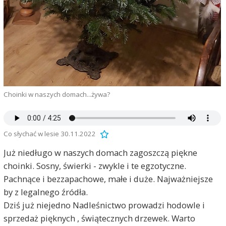
Choinki w naszych domach...żywa?
Co słychać w lesie 30.11.2022
Już niedługo w naszych domach zagoszczą piękne
choinki. Sosny, świerki - zwykle i te egzotyczne.
Pachnące i bezzapachowe, małe i duże. Najważniejsze
by z legalnego źródła.
Dziś już niejedno Nadleśnictwo prowadzi hodowle i
sprzedaż pięknych , świątecznych drzewek. Warto