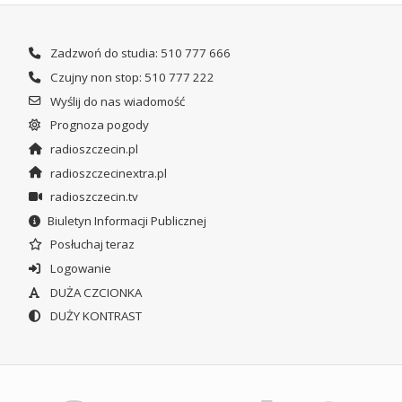
Zadzwoń do studia: 510 777 666
Czujny non stop: 510 777 222
Wyślij do nas wiadomość
Prognoza pogody
radioszczecin.pl
radioszczecinextra.pl
radioszczecin.tv
Biuletyn Informacji Publicznej
Posłuchaj teraz
Logowanie
DUŻA CZCIONKA
DUŻY KONTRAST