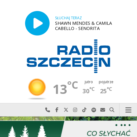
SŁUCHAJ TERAZ
SHAWN MENDES & CAMILA
CABELLO - SENORITA
°C
jutro
pojutrze
13
°C
°C
30
25
Najlepiej po prostu do nas zadzwoń
Odwiedź nas na Facebook-u
Odwiedź nas na X
Odwiedź nas na Instagram-ie
Odwiedź nas na TikTok-u
Szukaj nas na Spotify
Wyślij do nas w
Szukaj