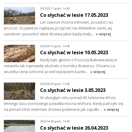
2023-05-17, godz. 14:40
Co słychać w lesie 17.05.2023
Las zawsze można odnowić, posadzić raz
jeszcze. Oczywiście najlepiej przyjrzeć się dokładnie ziemi, jej
zasobom i posadzić takie drzewa jakie będą miały…
» więcej
2023-05-10, godz. 14:40
Co słychać w lesie 10.05.2023
Kiedy było głośno o Puszczy Białowieskiej to
niewielu tak naprawdę słuchało o korniku drukarzu. Chciano za
wszelka cenę ochronić przed wycięciem każde…
» więcej
2023-05-03, godz. 14:40
Co słychać w lesie 3.05.2023
W ubiegłym roku ponad 45 hektarów 60-cio
letniego lasu sosnowego powaliła mocna wichura. Kiedy patrzyło się
na ponad 20-to metrowe drzewa połamane jak zapałki…
» więcej
2023-04-26, godz. 14:40
Co słychać w lesie 26.04.2023