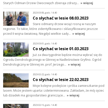
Starych Odmian Drzew Owocowych zbieraja zdrazy…
» więcej
2023-03-08, godz. 14:40
Co słychać w lesie 08.03.2023
Stare odmiany drzew wciąż rosną w naszym
regionie. To takie, które zidentyfikowano i sklasyfikowano jeszcze
przed II wojna światową. Niegdyś wielkie sady…
» więcej
2023-03-01, godz. 14:40
Co słychać w lesie 01.03.2023
Już za dwa tygodnie będzie można wybrać się do
Ogrodu Dendrologicznego w Glinnej w Nadleśnictwie Gryfino. Ogród
Dendrologiczny w Glinnej im. prof. Jerzego…
» więcej
2023-02-22, godz. 14:40
Co słychać w lesie 22.02.2023
Moje kolejne podejście i próba zamieszkanie pod
lasem. Może jestem uparta i zdeterminowana. Zakładam, że mój ojciec
lub dziadek ma gospodarstwo graniczące…
» więcej
2023-02-15, godz. 14:40