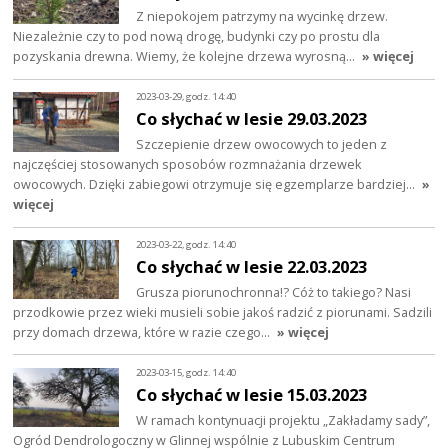
Z niepokojem patrzymy na wycinkę drzew.
Niezależnie czy to pod nową drogę, budynki czy po prostu dla
pozyskania drewna. Wiemy, że kolejne drzewa wyrosną…
» więcej
2023-03-29, godz. 14:40
Co słychać w lesie 29.03.2023
Szczepienie drzew owocowych to jeden z
najczęściej stosowanych sposobów rozmnażania drzewek
owocowych. Dzięki zabiegowi otrzymuje się egzemplarze bardziej…
»
więcej
2023-03-22, godz. 14:40
Co słychać w lesie 22.03.2023
Grusza piorunochronna!? Cóż to takiego? Nasi
przodkowie przez wieki musieli sobie jakoś radzić z piorunami. Sadzili
przy domach drzewa, które w razie czego…
» więcej
2023-03-15, godz. 14:40
Co słychać w lesie 15.03.2023
W ramach kontynuacji projektu „Zakładamy sady”,
Ogród Dendrologoczny w Glinnej wspólnie z Lubuskim Centrum