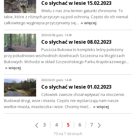
Co słychać w lesie 15.02.2023
Wielu z nas zna termin gatunki chronione. To
takie, które z różnych przyczyn są pod ochroną. Często do ich niemal
całkowitego wyginięcia przyczyniamy się…
» więcej
2023-02-08, godz. 14:40
Co słychać w lesie 08.02.2023
Puszcza Bukowa to kompleks leśny położony
przy południowo-wschodnich dzielnicach Szczecina na Wzgórzach
Bukowych. Wchodzi w skład Szczecińskiego Parku Krajobrazowego…
» więcej
2023-02-01, godz. 14:40
Co słychać w lesie 01.02.2023
Człowiek zawsze chciał wpływać na otoczenie.
Budował drogi, wsie i miasta. Często nie wystarczają nam nasze
wielkie miasta, miasteczka i wsie. Chcemy mieć…
» więcej
3
4
5
6
7
70 na 7 stronach