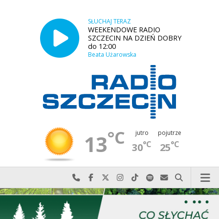
SŁUCHAJ TERAZ
WEEKENDOWE RADIO
SZCZECIN NA DZIEŃ DOBRY
do 12:00
Beata Użarowska
°C
jutro
pojutrze
13
°C
°C
30
25
Najlepiej po prostu do nas zadzwoń
Odwiedź nas na Facebook-u
Odwiedź nas na X
Odwiedź nas na Instagram-ie
Odwiedź nas na TikTok-u
Szukaj nas na Spotify
Wyślij do nas w
Szukaj