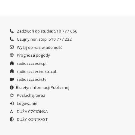
Zadzwoń do studia: 510 777 666
Czujny non stop: 510 777 222
Wyślij do nas wiadomość
Prognoza pogody
radioszczecin.pl
radioszczecinextra.pl
radioszczecin.tv
Biuletyn Informacji Publicznej
Posłuchaj teraz
Logowanie
DUŻA CZCIONKA
DUŻY KONTRAST