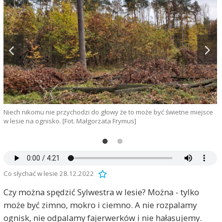
Niech nikomu nie przychodzi do głowy że to może być świetne miejsce
T
w lesie na ognisko. [Fot. Małgorzata Frymus]
p
Co słychać w lesie 28.12.2022
Czy można spędzić Sylwestra w lesie? Można - tylko
może być zimno, mokro i ciemno. A nie rozpalamy
ognisk, nie odpalamy fajerwerków i nie hałasujemy.