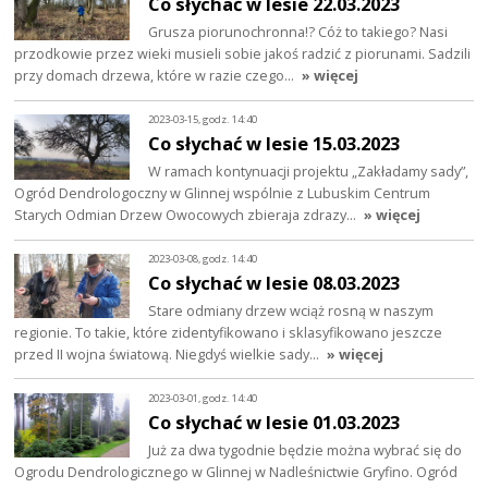
Co słychać w lesie 22.03.2023
Grusza piorunochronna!? Cóż to takiego? Nasi
przodkowie przez wieki musieli sobie jakoś radzić z piorunami. Sadzili
przy domach drzewa, które w razie czego…
» więcej
2023-03-15, godz. 14:40
Co słychać w lesie 15.03.2023
W ramach kontynuacji projektu „Zakładamy sady”,
Ogród Dendrologoczny w Glinnej wspólnie z Lubuskim Centrum
Starych Odmian Drzew Owocowych zbieraja zdrazy…
» więcej
2023-03-08, godz. 14:40
Co słychać w lesie 08.03.2023
Stare odmiany drzew wciąż rosną w naszym
regionie. To takie, które zidentyfikowano i sklasyfikowano jeszcze
przed II wojna światową. Niegdyś wielkie sady…
» więcej
2023-03-01, godz. 14:40
Co słychać w lesie 01.03.2023
Już za dwa tygodnie będzie można wybrać się do
Ogrodu Dendrologicznego w Glinnej w Nadleśnictwie Gryfino. Ogród