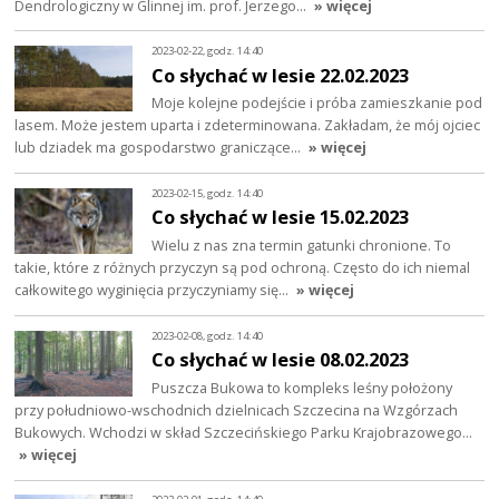
Dendrologiczny w Glinnej im. prof. Jerzego…
» więcej
2023-02-22, godz. 14:40
Co słychać w lesie 22.02.2023
Moje kolejne podejście i próba zamieszkanie pod
lasem. Może jestem uparta i zdeterminowana. Zakładam, że mój ojciec
lub dziadek ma gospodarstwo graniczące…
» więcej
2023-02-15, godz. 14:40
Co słychać w lesie 15.02.2023
Wielu z nas zna termin gatunki chronione. To
takie, które z różnych przyczyn są pod ochroną. Często do ich niemal
całkowitego wyginięcia przyczyniamy się…
» więcej
2023-02-08, godz. 14:40
Co słychać w lesie 08.02.2023
Puszcza Bukowa to kompleks leśny położony
przy południowo-wschodnich dzielnicach Szczecina na Wzgórzach
Bukowych. Wchodzi w skład Szczecińskiego Parku Krajobrazowego…
» więcej