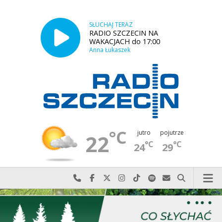
SŁUCHAJ TERAZ
RADIO SZCZECIN NA
WAKACJACH do 17:00
Anna Łukaszek
°C
jutro
pojutrze
22
°C
°C
24
29
Najlepiej po prostu do nas zadzwoń
Odwiedź nas na Facebook-u
Odwiedź nas na X
Odwiedź nas na Instagram-ie
Odwiedź nas na TikTok-u
Szukaj nas na Spotify
Wyślij do nas w
Szukaj