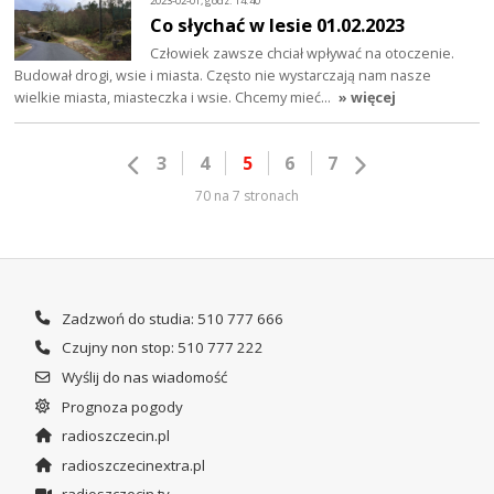
2023-02-01, godz. 14:40
Co słychać w lesie 01.02.2023
Człowiek zawsze chciał wpływać na otoczenie.
Budował drogi, wsie i miasta. Często nie wystarczają nam nasze
wielkie miasta, miasteczka i wsie. Chcemy mieć…
» więcej
3
4
5
6
7
70 na 7 stronach
Zadzwoń do studia: 510 777 666
Czujny non stop: 510 777 222
Wyślij do nas wiadomość
Prognoza pogody
radioszczecin.pl
radioszczecinextra.pl