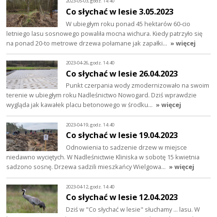
2023-05-03, godz. 14:40
Co słychać w lesie 3.05.2023
W ubiegłym roku ponad 45 hektarów 60-cio
letniego lasu sosnowego powaliła mocna wichura. Kiedy patrzyło się
na ponad 20-to metrowe drzewa połamane jak zapałki…
» więcej
2023-04-26, godz. 14:40
Co słychać w lesie 26.04.2023
Punkt czerpania wody zmodernizowało na swoim
terenie w ubiegłym roku Nadleśnictwo Nowogard. Dziś wprawdzie
wygląda jak kawałek placu betonowego w środku…
» więcej
2023-04-19, godz. 14:40
Co słychać w lesie 19.04.2023
Odnowienia to sadzenie drzew w miejsce
niedawno wyciętych. W Nadleśnictwie Kliniska w sobotę 15 kwietnia
sadzono sosnę. Drzewa sadzili mieszkańcy Wielgowa…
» więcej
2023-04-12, godz. 14:40
Co słychać w lesie 12.04.2023
Dziś w "Co słychać w lesie" słuchamy ... lasu. W