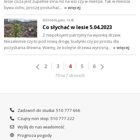
lesie cisza jest zupełnie inna niż na wsi czy w mieście. Tak w mieście
bywa cicho, proszę posłuchać…
» więcej
2023-04-05, godz. 14:40
Co słychać w lesie 5.04.2023
Z niepokojem patrzymy na wycinkę drzew.
Niezależnie czy to pod nową drogę, budynki czy po prostu dla
pozyskania drewna. Wiemy, że kolejne drzewa wyrosną…
» więcej
2
3
4
5
6
70 na 7 stronach
Zadzwoń do studia: 510 777 666
Czujny non stop: 510 777 222
Wyślij do nas wiadomość
Prognoza pogody