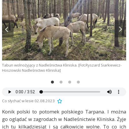
Tabun wolnożyjący z Nadleśnictwa Kliniska. [Fot.Ryszard Siarkiewicz-
K
Hoszowski Nadleśnictwo Kliniska]
S
Co słychać w lesie 02.08.2023
Konik polski to potomek polskiego Tarpana. I można
go oglądać w zagrodach w Nadleśnictwie Kliniska. Żyje
ich tu kilkadziesiąt i są całkowicie wolne. To co ich