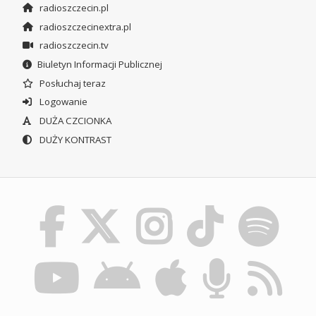
radioszczecin.pl
radioszczecinextra.pl
radioszczecin.tv
Biuletyn Informacji Publicznej
Posłuchaj teraz
Logowanie
DUŻA CZCIONKA
DUŻY KONTRAST