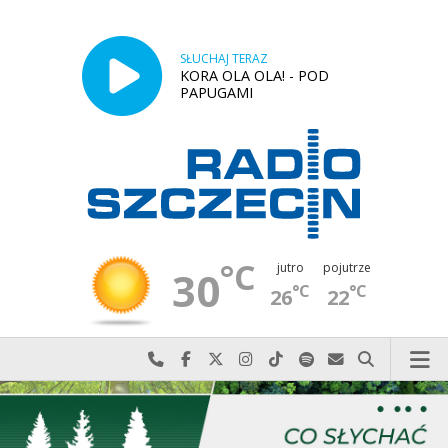
SŁUCHAJ TERAZ
KORA OLA OLA! - POD
PAPUGAMI
°C
jutro
pojutrze
30
°C
°C
26
22
Najlepiej po prostu do nas zadzwoń
Odwiedź nas na Facebook-u
Odwiedź nas na X
Odwiedź nas na Instagram-ie
Odwiedź nas na TikTok-u
Szukaj nas na Spotify
Wyślij do nas w
Szukaj