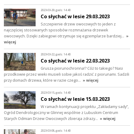
2023-03-29, godz. 14:40
Co słychać w lesie 29.03.2023
Szczepienie drzew owocowych to jeden z
najczęściej stosowanych sposobów rozmnażania drzewek
owocowych. Dzięki zabiegowi otrzymuje się egzemplarze bardziej…
»
więcej
2023-03-22, godz. 14:40
Co słychać w lesie 22.03.2023
Grusza piorunochronna!? Cóż to takiego? Nasi
przodkowie przez wieki musieli sobie jakoś radzić z piorunami. Sadzili
przy domach drzewa, które w razie czego…
» więcej
2023-03-15, godz. 14:40
Co słychać w lesie 15.03.2023
W ramach kontynuacji projektu „Zakładamy sady”,
Ogród Dendrologoczny w Glinnej wspólnie z Lubuskim Centrum
Starych Odmian Drzew Owocowych zbieraja zdrazy…
» więcej
2023-03-08, godz. 14:40