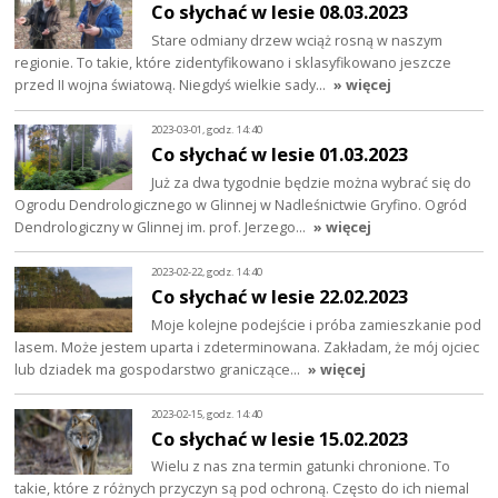
Co słychać w lesie 08.03.2023
Stare odmiany drzew wciąż rosną w naszym
regionie. To takie, które zidentyfikowano i sklasyfikowano jeszcze
przed II wojna światową. Niegdyś wielkie sady…
» więcej
2023-03-01, godz. 14:40
Co słychać w lesie 01.03.2023
Już za dwa tygodnie będzie można wybrać się do
Ogrodu Dendrologicznego w Glinnej w Nadleśnictwie Gryfino. Ogród
Dendrologiczny w Glinnej im. prof. Jerzego…
» więcej
2023-02-22, godz. 14:40
Co słychać w lesie 22.02.2023
Moje kolejne podejście i próba zamieszkanie pod
lasem. Może jestem uparta i zdeterminowana. Zakładam, że mój ojciec
lub dziadek ma gospodarstwo graniczące…
» więcej
2023-02-15, godz. 14:40
Co słychać w lesie 15.02.2023
Wielu z nas zna termin gatunki chronione. To
takie, które z różnych przyczyn są pod ochroną. Często do ich niemal