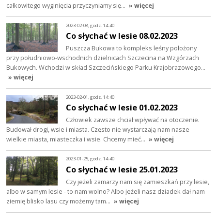
całkowitego wyginięcia przyczyniamy się…
» więcej
2023-02-08, godz. 14:40
Co słychać w lesie 08.02.2023
Puszcza Bukowa to kompleks leśny położony
przy południowo-wschodnich dzielnicach Szczecina na Wzgórzach
Bukowych. Wchodzi w skład Szczecińskiego Parku Krajobrazowego…
» więcej
2023-02-01, godz. 14:40
Co słychać w lesie 01.02.2023
Człowiek zawsze chciał wpływać na otoczenie.
Budował drogi, wsie i miasta. Często nie wystarczają nam nasze
wielkie miasta, miasteczka i wsie. Chcemy mieć…
» więcej
2023-01-25, godz. 14:40
Co słychać w lesie 25.01.2023
Czy jeżeli zamarzy nam się zamieszkań przy lesie,
albo w samym lesie - to nam wolno? Albo jeżeli nasz dziadek dał nam
ziemię blisko lasu czy możemy tam…
» więcej