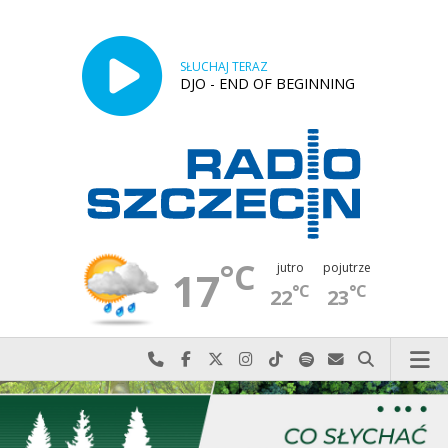
SŁUCHAJ TERAZ
DJO - END OF BEGINNING
°C
jutro
pojutrze
17
°C
°C
22
23
Najlepiej po prostu do nas zadzwoń
Odwiedź nas na Facebook-u
Odwiedź nas na X
Odwiedź nas na Instagram-ie
Odwiedź nas na TikTok-u
Szukaj nas na Spotify
Wyślij do nas w
Szukaj