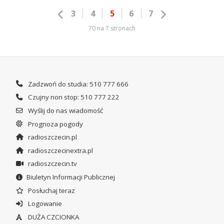
3
4
5
6
7
70 na 7 stronach
Zadzwoń do studia: 510 777 666
Czujny non stop: 510 777 222
Wyślij do nas wiadomość
Prognoza pogody
radioszczecin.pl
radioszczecinextra.pl
radioszczecin.tv
Biuletyn Informacji Publicznej
Posłuchaj teraz
Logowanie
DUŻA CZCIONKA