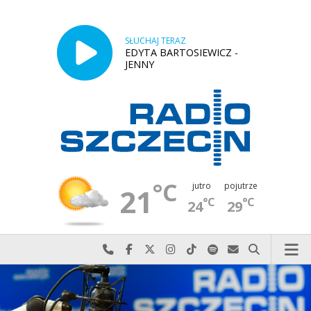
SŁUCHAJ TERAZ
EDYTA BARTOSIEWICZ -
JENNY
°C
jutro
pojutrze
21
°C
°C
24
29
Najlepiej po prostu do nas zadzwoń
Odwiedź nas na Facebook-u
Odwiedź nas na X
Odwiedź nas na Instagram-ie
Odwiedź nas na TikTok-u
Szukaj nas na Spotify
Wyślij do nas w
Szukaj