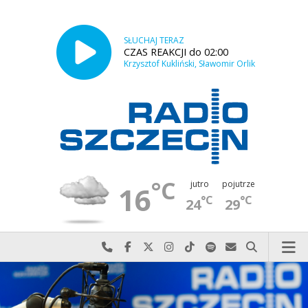
SŁUCHAJ TERAZ
CZAS REAKCJI do 02:00
Krzysztof Kukliński, Sławomir Orlik
°C
jutro
pojutrze
16
°C
°C
24
29
Najlepiej po prostu do nas zadzwoń
Odwiedź nas na Facebook-u
Odwiedź nas na X
Odwiedź nas na Instagram-ie
Odwiedź nas na TikTok-u
Szukaj nas na Spotify
Wyślij do nas w
Szukaj