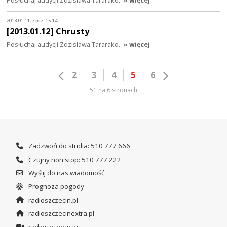
2013-01-11, godz. 15:14
[2013.01.12] Chrusty
Posłuchaj audycji Zdzisława Tararako.
» więcej
2
3
4
5
6
51 na 6 stronach
Zadzwoń do studia: 510 777 666
Czujny non stop: 510 777 222
Wyślij do nas wiadomość
Prognoza pogody
radioszczecin.pl
radioszczecinextra.pl
radioszczecin.tv