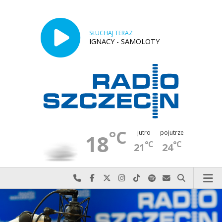
SŁUCHAJ TERAZ
IGNACY - SAMOLOTY
°C
jutro
pojutrze
18
°C
°C
21
24
Najlepiej po prostu do nas zadzwoń
Odwiedź nas na Facebook-u
Odwiedź nas na X
Odwiedź nas na Instagram-ie
Odwiedź nas na TikTok-u
Szukaj nas na Spotify
Wyślij do nas w
Szukaj