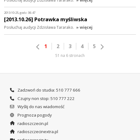
2013-10-25, godz. 06:47
[2013.10.26] Potrawka myśliwska
Posłuchaj audycji Zdzisława Tararako.
» więcej
1
2
3
4
5
51 na 6 stronach
Zadzwoń do studia: 510 777 666
Czujny non stop: 510 777 222
Wyślij do nas wiadomość
Prognoza pogody
radioszczecin.pl
radioszczecinextra.pl
radioszczecin.tv