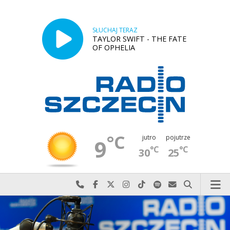
SŁUCHAJ TERAZ
TAYLOR SWIFT - THE FATE
OF OPHELIA
°C
jutro
pojutrze
9
°C
°C
30
25
Najlepiej po prostu do nas zadzwoń
Odwiedź nas na Facebook-u
Odwiedź nas na X
Odwiedź nas na Instagram-ie
Odwiedź nas na TikTok-u
Szukaj nas na Spotify
Wyślij do nas w
Szukaj