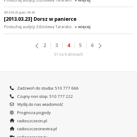
2013-03-25, godz. 09:44
[2013.03.23] Dorsz w panierce
Posłuchaj audycji Zdzisława Tararako.
» więcej
2
3
4
5
6
51 na 6 stronach
Zadzwoń do studia: 510 777 666
Czujny non stop: 510 777 222
Wyślij do nas wiadomość
Prognoza pogody
radioszczecin.pl
radioszczecinextra.pl
radioszczecin.tv