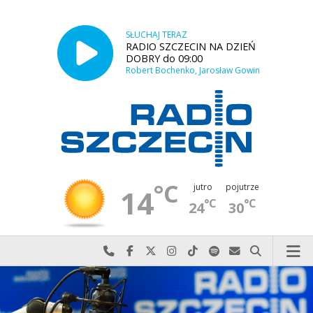
SŁUCHAJ TERAZ
RADIO SZCZECIN NA DZIEŃ
DOBRY do 09:00
Robert Bochenko, Jarosław Gowin
°C
jutro
pojutrze
14
°C
°C
24
30
Najlepiej po prostu do nas zadzwoń
Odwiedź nas na Facebook-u
Odwiedź nas na X
Odwiedź nas na Instagram-ie
Odwiedź nas na TikTok-u
Szukaj nas na Spotify
Wyślij do nas w
Szukaj