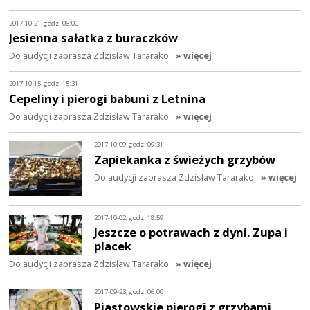
2017-10-21, godz. 06:00
Jesienna sałatka z buraczków
Do audycji zaprasza Zdzisław Tararako.
» więcej
2017-10-15, godz. 15:31
Cepeliny i pierogi babuni z Letnina
Do audycji zaprasza Zdzisław Tararako.
» więcej
2017-10-09, godz. 09:31
Zapiekanka z świeżych grzybów
Do audycji zaprasza Zdzisław Tararako.
» więcej
2017-10-02, godz. 18:59
Jeszcze o potrawach z dyni. Zupa i
placek
Do audycji zaprasza Zdzisław Tararako.
» więcej
2017-09-23, godz. 06:00
Piastowskie pierogi z grzybami