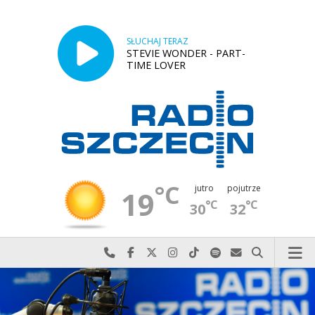
SŁUCHAJ TERAZ
STEVIE WONDER - PART-
TIME LOVER
°C
jutro
pojutrze
19
°C
°C
30
32
Najlepiej po prostu do nas zadzwoń
Odwiedź nas na Facebook-u
Odwiedź nas na X
Odwiedź nas na Instagram-ie
Odwiedź nas na TikTok-u
Szukaj nas na Spotify
Wyślij do nas w
Szukaj