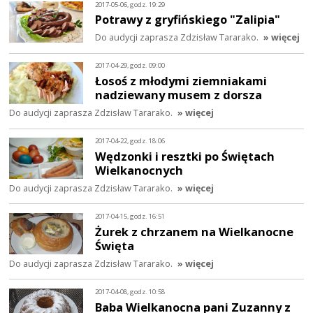
2017-05-06, godz. 19:29
Potrawy z gryfińskiego "Zalipia"
Do audycji zaprasza Zdzisław Tararako.
» więcej
2017-04-29, godz. 09:00
Łosoś z młodymi ziemniakami
nadziewany musem z dorsza
Do audycji zaprasza Zdzisław Tararako.
» więcej
2017-04-22, godz. 18:06
Wędzonki i resztki po Świętach
Wielkanocnych
Do audycji zaprasza Zdzisław Tararako.
» więcej
2017-04-15, godz. 16:51
Żurek z chrzanem na Wielkanocne
Święta
Do audycji zaprasza Zdzisław Tararako.
» więcej
2017-04-08, godz. 10:58
Baba Wielkanocna pani Zuzanny z