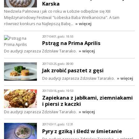
Karska
Niedziela Palmowa i jak co roku w Łobzie odbędzie się XIII
Międzynarodowy Festiwal "Łobeska Baba Wielkanocna". A tam
również konkurs na Najlepszą Babę…
» więcej
2017-04-01, godz. 18:55
Pstrąg na Prima Aprilis
Do audycji zaprasza Zdzisław Tararako.
» więcej
2017-03-25, godz. 09:00
Jak zrobić pasztet z gęsi
Do audycji zaprasza Zdzisław Tararako.
» więcej
2017-03-18, godz. 19:53
Zapiekana z jabłkami, ziemniakami
i piersi z kaczki
Do audycji zaprasza Zdzisław Tararako.
» więcej
2017-03-11, godz. 12:31
Pyry z gziką i śledź w śmietanie
Do audycji zaprasza Zdzisław Tararako.
» więcej