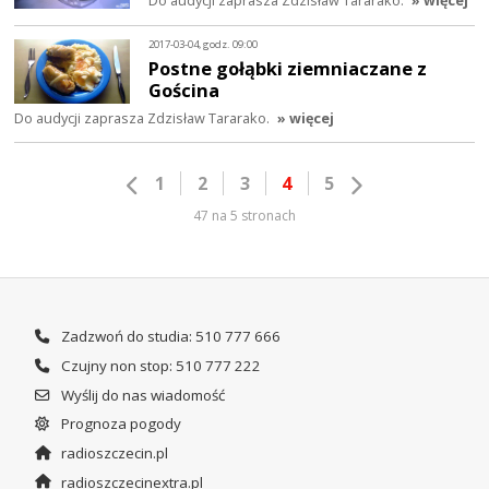
2017-03-04, godz. 09:00
Postne gołąbki ziemniaczane z
Gościna
Do audycji zaprasza Zdzisław Tararako.
» więcej
1
2
3
4
5
47 na 5 stronach
Zadzwoń do studia: 510 777 666
Czujny non stop: 510 777 222
Wyślij do nas wiadomość
Prognoza pogody
radioszczecin.pl
radioszczecinextra.pl