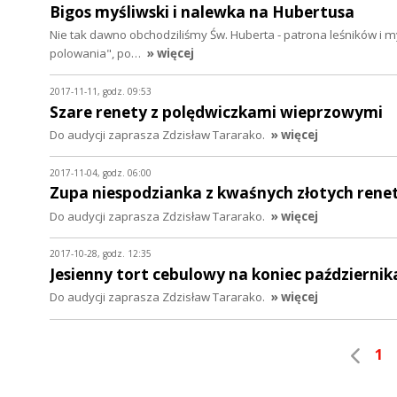
Bigos myśliwski i nalewka na Hubertusa
Nie tak dawno obchodziliśmy Św. Huberta - patrona leśników i my
polowania", po…
» więcej
2017-11-11, godz. 09:53
Szare renety z polędwiczkami wieprzowymi
Do audycji zaprasza Zdzisław Tararako.
» więcej
2017-11-04, godz. 06:00
Zupa niespodzianka z kwaśnych złotych rene
Do audycji zaprasza Zdzisław Tararako.
» więcej
2017-10-28, godz. 12:35
Jesienny tort cebulowy na koniec październik
Do audycji zaprasza Zdzisław Tararako.
» więcej
1