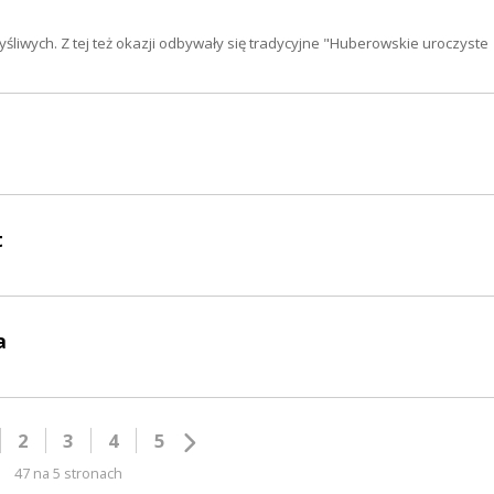
śliwych. Z tej też okazji odbywały się tradycyjne "Huberowskie uroczyste
t
a
2
3
4
5
47 na 5 stronach