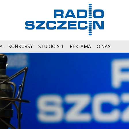
A
KONKURSY
STUDIO S-1
REKLAMA
O NAS