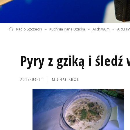
Radio Szczecin
»
Kuchnia Pana Dzidka
»
Archiwum
»
ARCHIW
Pyry z gziką i śledź
2017-03-11
MICHAŁ KRÓL