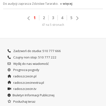
Do audycji zaprasza Zdzisław Tararako.
» więcej
1
2
3
4
5
47 na 5 stronach
Zadzwoń do studia: 510 777 666
Czujny non stop: 510 777 222
Wyślij do nas wiadomość
Prognoza pogody
radioszczecin.pl
radioszczecinextra.pl
radioszczecin.tv
Biuletyn Informacji Publicznej
Posłuchaj teraz