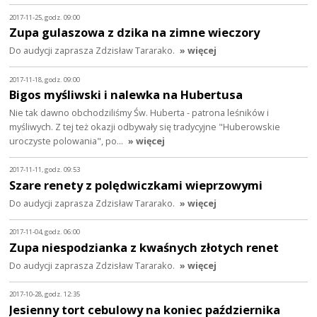
2017-11-25, godz. 09:00
Zupa gulaszowa z dzika na zimne wieczory
Do audycji zaprasza Zdzisław Tararako.
» więcej
2017-11-18, godz. 09:00
Bigos myśliwski i nalewka na Hubertusa
Nie tak dawno obchodziliśmy Św. Huberta - patrona leśników i
myśliwych. Z tej też okazji odbywały się tradycyjne "Huberowskie
uroczyste polowania", po…
» więcej
2017-11-11, godz. 09:53
Szare renety z polędwiczkami wieprzowymi
Do audycji zaprasza Zdzisław Tararako.
» więcej
2017-11-04, godz. 06:00
Zupa niespodzianka z kwaśnych złotych renet
Do audycji zaprasza Zdzisław Tararako.
» więcej
2017-10-28, godz. 12:35
Jesienny tort cebulowy na koniec października