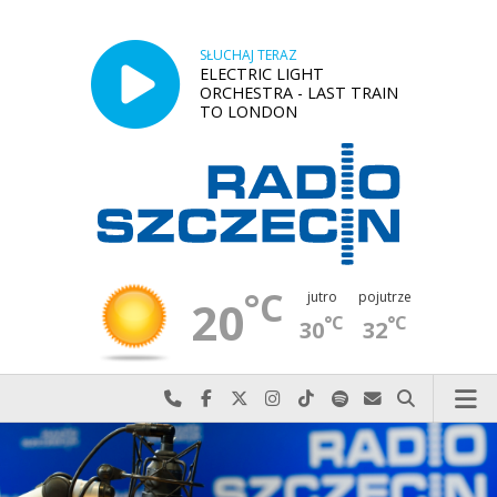
SŁUCHAJ TERAZ
ELECTRIC LIGHT
ORCHESTRA - LAST TRAIN
TO LONDON
°C
jutro
pojutrze
20
°C
°C
30
32
Najlepiej po prostu do nas zadzwoń
Odwiedź nas na Facebook-u
Odwiedź nas na X
Odwiedź nas na Instagram-ie
Odwiedź nas na TikTok-u
Szukaj nas na Spotify
Wyślij do nas w
Szukaj