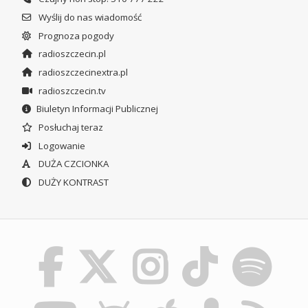
Wyślij do nas wiadomość
Prognoza pogody
radioszczecin.pl
radioszczecinextra.pl
radioszczecin.tv
Biuletyn Informacji Publicznej
Posłuchaj teraz
Logowanie
DUŻA CZCIONKA
DUŻY KONTRAST