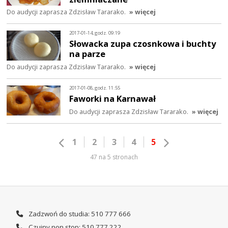
Do audycji zaprasza Zdzisław Tararako.
» więcej
2017-01-14, godz. 09:19
Słowacka zupa czosnkowa i buchty
na parze
Do audycji zaprasza Zdzisław Tararako.
» więcej
2017-01-08, godz. 11:55
Faworki na Karnawał
Do audycji zaprasza Zdzisław Tararako.
» więcej
1
2
3
4
5
47 na 5 stronach
Zadzwoń do studia: 510 777 666
Czujny non stop: 510 777 222