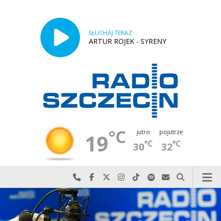
SŁUCHAJ TERAZ
ARTUR ROJEK - SYRENY
°C
jutro
pojutrze
19
°C
°C
30
32
Najlepiej po prostu do nas zadzwoń
Odwiedź nas na Facebook-u
Odwiedź nas na X
Odwiedź nas na Instagram-ie
Odwiedź nas na TikTok-u
Szukaj nas na Spotify
Wyślij do nas w
Szukaj