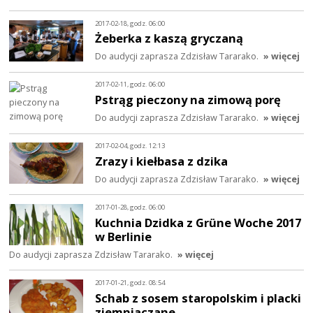
2017-02-18, godz. 06:00
Żeberka z kaszą gryczaną
Do audycji zaprasza Zdzisław Tararako.
» więcej
2017-02-11, godz. 06:00
Pstrąg pieczony na zimową porę
Do audycji zaprasza Zdzisław Tararako.
» więcej
2017-02-04, godz. 12:13
Zrazy i kiełbasa z dzika
Do audycji zaprasza Zdzisław Tararako.
» więcej
2017-01-28, godz. 06:00
Kuchnia Dzidka z Grüne Woche 2017
w Berlinie
Do audycji zaprasza Zdzisław Tararako.
» więcej
2017-01-21, godz. 08:54
Schab z sosem staropolskim i placki
ziemniaczane