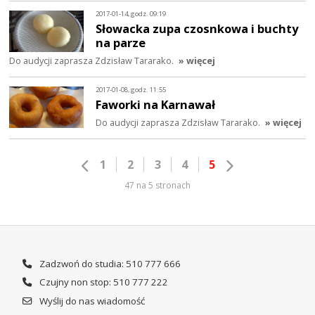
2017-01-14, godz. 09:19
Słowacka zupa czosnkowa i buchty
na parze
Do audycji zaprasza Zdzisław Tararako.
» więcej
2017-01-08, godz. 11:55
Faworki na Karnawał
Do audycji zaprasza Zdzisław Tararako.
» więcej
1
2
3
4
5
47 na 5 stronach
Zadzwoń do studia: 510 777 666
Czujny non stop: 510 777 222
Wyślij do nas wiadomość