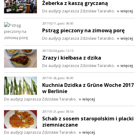
Żeberka z kaszą gryczaną
Do audycji zaprasza Zdzisław Tararako.
» więcej
2017-02-11, godz. 06:00
Pstrąg pieczony na zimową porę
Do audycji zaprasza Zdzisław Tararako.
» więcej
2017-02-04, godz. 12:13
Zrazy i kiełbasa z dzika
Do audycji zaprasza Zdzisław Tararako.
» więcej
2017-01-28, godz. 06:00
Kuchnia Dzidka z Grüne Woche 2017
w Berlinie
Do audycji zaprasza Zdzisław Tararako.
» więcej
2017-01-21, godz. 08:54
Schab z sosem staropolskim i placki
ziemniaczane
Do audycji zaprasza Zdzisław Tararako.
» więcej