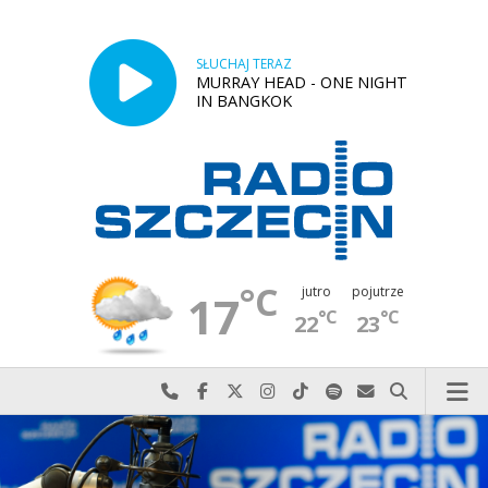
SŁUCHAJ TERAZ
MURRAY HEAD - ONE NIGHT
IN BANGKOK
°C
jutro
pojutrze
17
°C
°C
22
23
Najlepiej po prostu do nas zadzwoń
Odwiedź nas na Facebook-u
Odwiedź nas na X
Odwiedź nas na Instagram-ie
Odwiedź nas na TikTok-u
Szukaj nas na Spotify
Wyślij do nas w
Szukaj