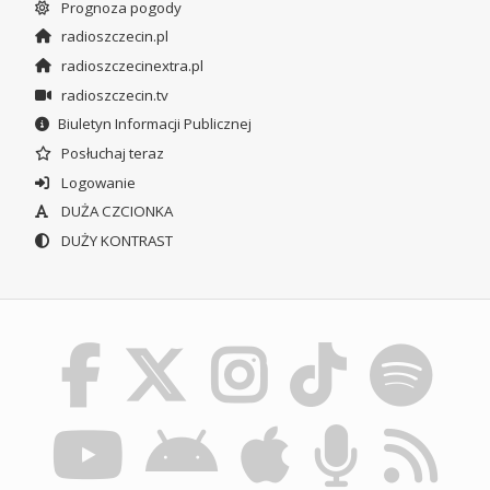
Prognoza pogody
radioszczecin.pl
radioszczecinextra.pl
radioszczecin.tv
Biuletyn Informacji Publicznej
Posłuchaj teraz
Logowanie
DUŻA CZCIONKA
DUŻY KONTRAST